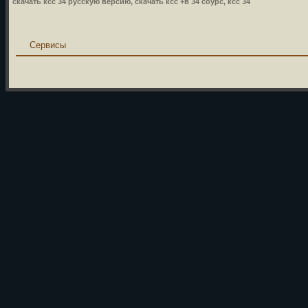
скачать ксс 34 русскую версию, скачать ксс +в 34 соурс, ксс 34
Сервисы