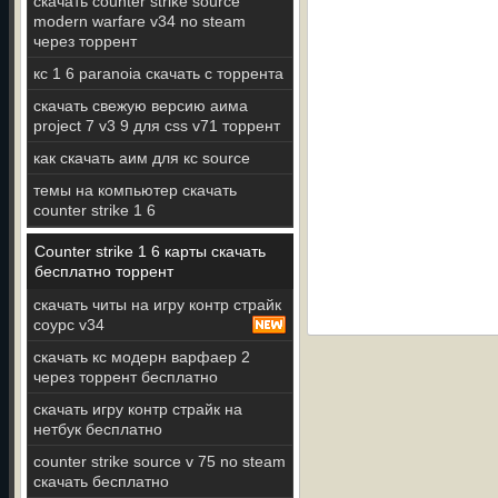
скачать counter strike source
modern warfare v34 no steam
через торрент
кс 1 6 paranoia скачать с торрента
скачать свежую версию аима
project 7 v3 9 для css v71 торрент
как скачать аим для кс source
темы на компьютер скачать
counter strike 1 6
Counter strike 1 6 карты скачать
бесплатно торрент
скачать читы на игру контр страйк
соурс v34
скачать кс модерн варфаер 2
через торрент бесплатно
скачать игру контр страйк на
нетбук бесплатно
counter strike source v 75 no steam
скачать бесплатно