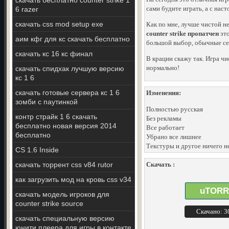
скачать бесплатно counter strike 1
сами будите играть, а с нас
6 razer
скачать css mod setup exe
Как по мне, лучше чистой н
counter strike пропатчен
это
аим кфг для кс скачать бесплатно
большой выбор, обычные сер
скачать кс 16 кс финал
В крации скажу так. Игра чи
нормально!
скачать спидхак лучшую версию
кс 1 6
скачать готовые сервера кс 1 6
Изменения:
зомби с паутинкой
Полностью русская
контр страйк 1 6 скачать
Без рекламы
бесплатно новая версия 2014
Все работает
бесплатно
Убрано все лишнее
Текстуры и другое ничего н
CS 1.6 Inside
скачать торрент css v84 rutor
Скачать :
как загрузить мод на кровь css v34
uTORR
скачать модель игроков для
counter strike source
Скачано: 
скачать специальную версию
юнити плеера для игры в контакте