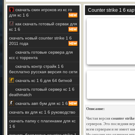
скачать скин игроков из кс го
Counter strike 1 6 к
для кс 1 6
как скачать готовый сервак для
кс 1 6
скачать новый counter strike 1 6
2011 года
скачать готовые сервера для
ксс с торрента
скачать контр страйк 1 6
бесплатно русская версия по сети
скачать кс 1 6 для 64 битной
скачать готовый сервер кс 1 6
deathmatch
скачать авп бум для кс 1 6
Описание:
скачать вх для кс 1 6 руководство
Чистая версия
counter strik
скачать папку с плагинами для кс
серверов. Это последняя ве
1 6
всем серверам и не имеет к
На сегодня это отличная игр