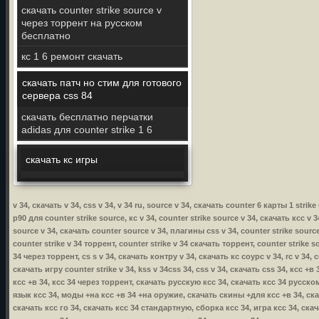
скачать counter strike source v
через торрент на русском
бесплатно
кс 1 6 ремонт скачать
скачать патч но стим для готового
сервера css 84
скачать бесплатно перчатки
adidas для counter strike 1 6
скачать кс игры
v 34, скачать v 34, css v 34, v 34 ru, source v 34, скачать counter 6 карты 1 str
p90 для counter strike source, кс v 34, counter strike source v 34, скачать ксс v 
source v 34, скачать counter source v 34, плагины css v 34, counter strike source
counter strike v 34 торрент, counter strike v 34 скачать торрент, counter strike s
34 через торрент, cs s v 34, скачать контру v 34, скачать кс соурс v 34, rc v 34, 
скачать игру counter strike v 34, kss v 34css 34, css v 34, скачать css 34, ксс +
ксс +в 34, ксс 34 через торрент, скачать русскую ксс 34, скачать ксс 34 русско
язык ксс 34, моды +на ксс +в 34 +на оружие, скачать скины +для ксс +в 34, ска
скачать ксс го 34, скачать ксс 34 стандартную, сборка ксс 34, игра ксс 34, ска