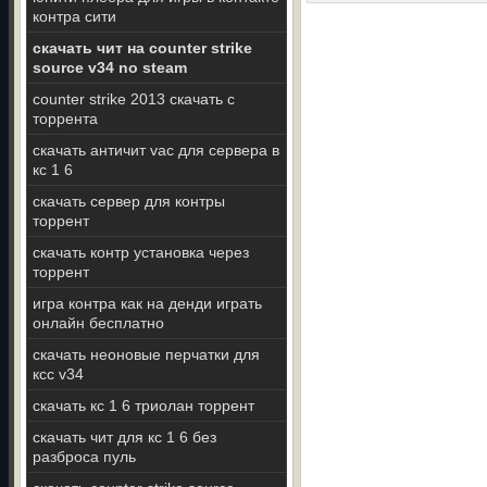
контра сити
скачать чит на counter strike
source v34 no steam
counter strike 2013 скачать с
торрента
скачать античит vac для сервера в
кс 1 6
скачать сервер для контры
торрент
скачать контр установка через
торрент
игра контра как на денди играть
онлайн бесплатно
скачать неоновые перчатки для
ксс v34
скачать кс 1 6 триолан торрент
скачать чит для кс 1 6 без
разброса пуль