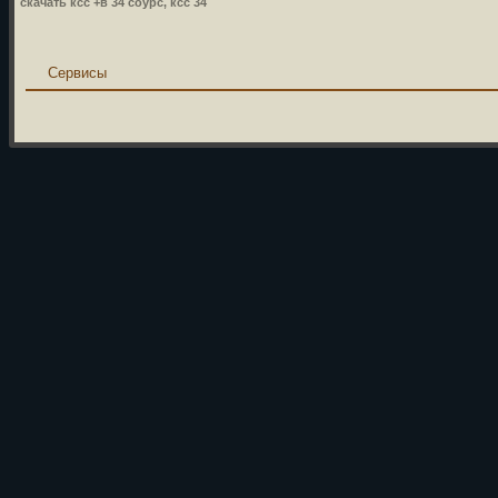
скачать ксс +в 34 соурс, ксс 34
Сервисы