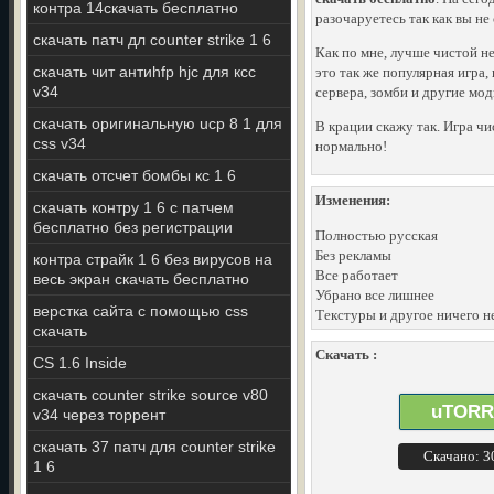
контра 14скачать бесплатно
разочаруетесь так как вы не
скачать патч дл counter strike 1 6
Как по мне, лучше чистой н
скачать чит антиhfp hjc для ксс
это так же популярная игра,
v34
сервера, зомби и другие мо
скачать оригинальную ucp 8 1 для
В крации скажу так. Игра чи
css v34
нормально!
скачать отсчет бомбы кс 1 6
Изменения:
скачать контру 1 6 с патчем
бесплатно без регистрации
Полностью русская
Без рекламы
контра страйк 1 6 без вирусов на
Все работает
весь экран скачать бесплатно
Убрано все лишнее
верстка сайта с помощью css
Текстуры и другое ничего н
скачать
Скачать :
CS 1.6 Inside
скачать counter strike source v80
uTORR
v34 через торрент
скачать 37 патч для counter strike
Скачано: 
1 6