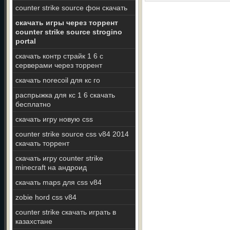
counter strike source фон скачать
скачать игры через торрент
counter strike source strogino
portal
скачать контр страйк 1 6 с
серверами через торрент
скачать norecoil для кс го
распрыжка для кс 1 6 скачать
бесплатно
скачать игру новую css
counter strike source css v84 2014
скачать торрент
скачать игру counter strike
minecraft на андроид
скачать maps для css v84
zobie hord css v84
counter strike скачать играть в
казахстане