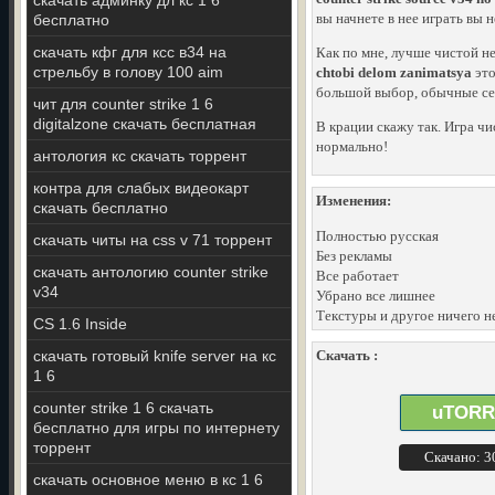
скачать админку дл кс 1 6
вы начнете в нее играть вы 
бесплатно
скачать кфг для ксс в34 на
Как по мне, лучше чистой н
стрельбу в голову 100 aim
chtobi delom zanimatsya
это
большой выбор, обычные сер
чит для counter strike 1 6
digitalzone скачать бесплатная
В крации скажу так. Игра чи
нормально!
антология кс скачать торрент
контра для слабых видеокарт
Изменения:
скачать бесплатно
Полностью русская
скачать читы на css v 71 торрент
Без рекламы
скачать антологию counter strike
Все работает
v34
Убрано все лишнее
Текстуры и другое ничего н
CS 1.6 Inside
скачать готовый knife server на кс
Скачать :
1 6
counter strike 1 6 скачать
uTORR
бесплатно для игры по интернету
торрент
Скачано: 
скачать основное меню в кс 1 6