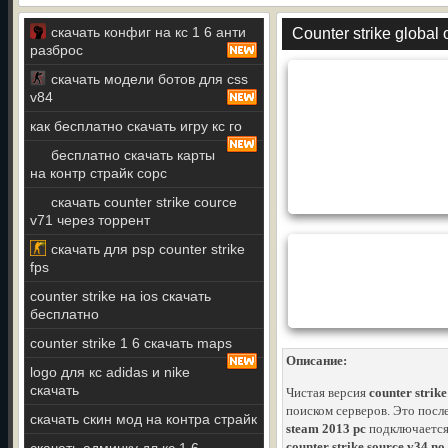
скачать конфиг на кс 1 6 анти
Counter strike global
разброс
скачать модели ботов для css
v84
как бесплатно скачать игру кс го
бесплатно скачать карты
на контр страйк сорс
скачать counter strike cource
v71 через торрент
скачать для psp counter strike
fps
counter strike на ios скачать
бесплатно
counter strike 1 6 скачать maps
Описание:
logo для кс adidas и nike
скачать
Чистая версия
counter strik
поиском серверов. Это посл
скачать скин мод на контра страйк
steam 2013 pc
подключается 
counter strike source v34 n