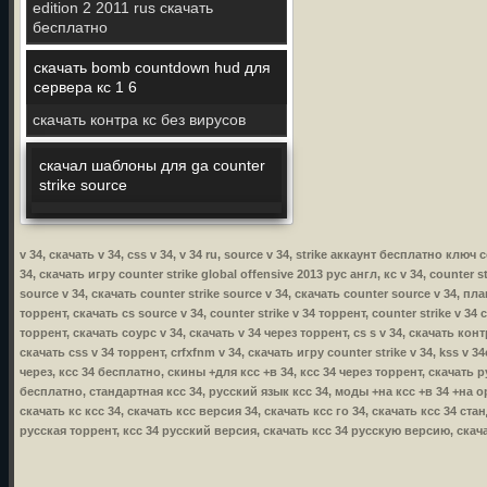
edition 2 2011 rus скачать
бесплатно
скачать bomb countdown hud для
сервера кс 1 6
скачать контра кс без вирусов
скачал шаблоны для gа counter
strike source
v 34, скачать v 34, css v 34, v 34 ru, source v 34, strike аккаунт бесплатно ключ
34, скачать игру counter strike global offensive 2013 рус англ, кс v 34, counter s
source v 34, скачать counter strike source v 34, скачать counter source v 34, пла
торрент, скачать cs source v 34, counter strike v 34 торрент, counter strike v 34 
торрент, скачать соурс v 34, скачать v 34 через торрент, cs s v 34, скачать контр
скачать css v 34 торрент, crfxfnm v 34, скачать игру counter strike v 34, kss v 34
через, ксс 34 бесплатно, скины +для ксс +в 34, ксс 34 через торрент, скачать р
бесплатно, стандартная ксс 34, русский язык ксс 34, моды +на ксс +в 34 +на о
скачать кс ксс 34, скачать ксс версия 34, скачать ксс го 34, скачать ксс 34 ст
русская торрент, ксс 34 русский версия, скачать ксс 34 русскую версию, скача