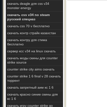
скачать deagle для css v34
monster energy
скачать css v34 no steam
русский спецназ
скачать css 70 v бесплатно
скачать контр страйк казахстан
скачать контру для стима
бесплатно
сервер ксс v34 на linux скачать
скачать моды скины для counter
strike source
counter strike city aims скачать
counter strike 1 6 final v 28 скачать
торрент
скачать запретный аим кс 1 6
скачать красно синие скины для
кс 1 6
скачать игру counter strike go