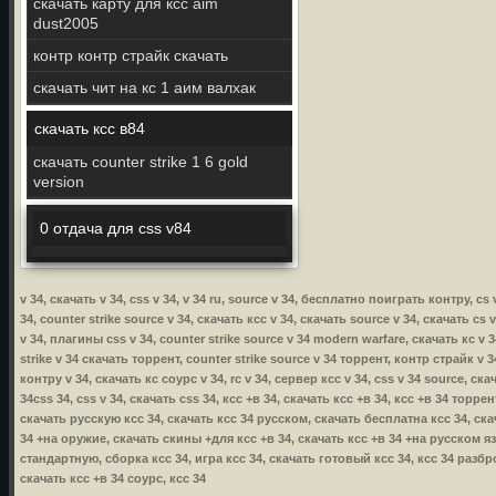
скачать карту для ксс aim
dust2005
контр контр страйк скачать
скачать чит на кс 1 аим валхак
скачать ксс в84
скачать counter strike 1 6 gold
version
0 отдача для css v84
v 34, скачать v 34, css v 34, v 34 ru, source v 34, бесплатно поиграть контру, c
34, counter strike source v 34, скачать ксс v 34, скачать source v 34, скачать cs 
v 34, плагины css v 34, counter strike source v 34 modern warfare, скачать кс v 3
strike v 34 скачать торрент, counter strike source v 34 торрент, контр страйк v 34
контру v 34, скачать кс соурс v 34, rc v 34, сервер ксс v 34, css v 34 source, ска
34css 34, css v 34, скачать css 34, ксс +в 34, скачать ксс +в 34, ксс +в 34 торр
скачать русскую ксс 34, скачать ксс 34 русском, скачать бесплатна ксс 34, ска
34 +на оружие, скачать скины +для ксс +в 34, скачать ксс +в 34 +на русском язы
стандартную, сборка ксс 34, игра ксс 34, скачать готовый ксс 34, ксс 34 разбр
скачать ксс +в 34 соурс, ксс 34