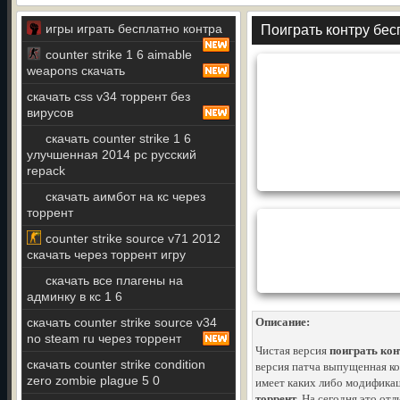
игры играть бесплатно контра
Поиграть контру бес
counter strike 1 6 aimable
weapons скачать
скачать css v34 торрент без
вирусов
скачать counter strike 1 6
улучшенная 2014 pc русский
repack
скачать аимбот на кс через
торрент
counter strike source v71 2012
скачать через торрент игру
скачать все плагены на
админку в кс 1 6
скачать counter strike source v34
Описание:
no steam ru через торрент
Чистая версия
поиграть кон
скачать counter strike condition
версия патча выпущенная к
zero zombie plague 5 0
имеет каких либо модификац
торрент
. На сегодня это от