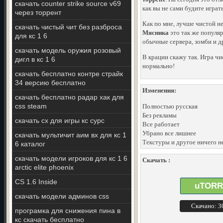
скачать counter strike source v69
как вы не сами будите играт
через торрент
Как по мне, лучше чистой н
скачать чистый чит без разброса
Мясника
это так же популяр
для кс 1 6
обычные сервера, зомби и д
скачать модель оружия розовый
В крации скажу так. Игра чи
дигл в кс 1 6
нормально!
скачать бесплатно контре страйк
34 версию бесплатно
Изменения:
скачать бесплатно радар хак для
css steam
Полностью русская
Без рекламы
скачать сх для игры кс сурс
Все работает
Убрано все лишнее
скачать мультичит аим вх для кс 1
Текстуры и другое ничего н
6 каталог
скачать модели игроков для кс 1 6
Скачать :
arctic elite phoenix
CS 1.6 Inside
uTORR
скачать модели админов css
Скачано: 
програмка для снижения пина в
кс скачать бесплатно