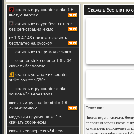
скачать игру counter strike 1 6
Скачать бесплатно co
чистую версию
скачать кс соурс бесплатно и
без регистрации и смс
кс 1 6 47 48 протокол скачать
бесплатно на русском
скачать кс го прямая ссылка
counter strike source 1 6 v 34
скачать бесплатно
скачать установчик counter
strike source v580c
скачать игру counter strike
source v34 через zona
скачать игру counter strike 1 6
лицензионную
Описание:
модельки оружия на кс 1 6
Чистая версия
скачать беспл
скачать сборником
последняя версия патча вып
компьютер
подключается ко
скачать сервер css v34 new
скачать аим кфг для кс 1 6 