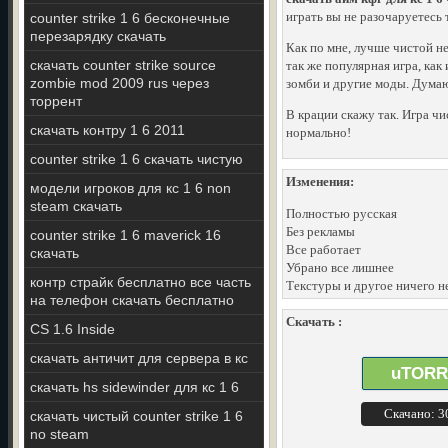
играть вы не разочаруетесь 
counter strike 1 6 бесконечные
перезарядку скачать
Как по мне, лучше чистой н
скачать counter strike source
так же популярная игра, как
zombie mod 2009 rus через
зомби и другие моды. Думаю
торрент
В крации скажу так. Игра чи
скачать контру 1 6 2011
нормально!
counter strike 1 6 скачать чистую
Изменения:
модели игроков для кс 1 6 non
steam скачать
Полностью русская
Без рекламы
counter strike 1 6 maverick 16
Все работает
скачать
Убрано все лишнее
контр страйк бесплатно все часть
Текстуры и другое ничего н
на телефон скачать бесплатно
Скачать :
CS 1.6 Inside
скачать античит для сервера в кс
uTORR
скачать hs sidewinder для кс 1 6
Скачано: 
скачать чистый counter strike 1 6
no steam