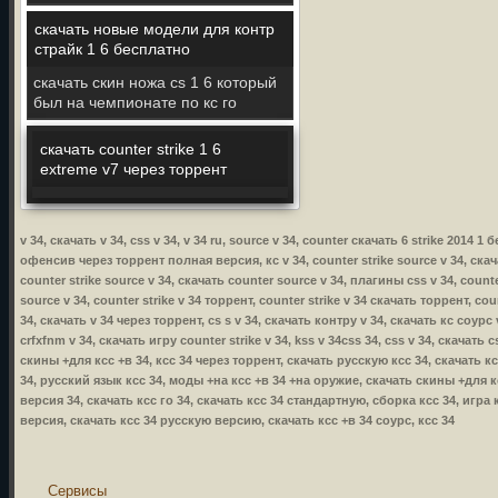
скачать новые модели для контр
страйк 1 6 бесплатно
скачать скин ножа cs 1 6 который
был на чемпионате по кс го
скачать counter strike 1 6
extreme v7 через торрент
v 34, скачать v 34, css v 34, v 34 ru, source v 34, counter скачать 6 strike 2014 
офенсив через торрент полная версия, кс v 34, counter strike source v 34, скачат
counter strike source v 34, скачать counter source v 34, плагины css v 34, counte
source v 34, counter strike v 34 торрент, counter strike v 34 скачать торрент, cou
34, скачать v 34 через торрент, cs s v 34, скачать контру v 34, скачать кс соурс 
crfxfnm v 34, скачать игру counter strike v 34, kss v 34css 34, css v 34, скачать
скины +для ксс +в 34, ксс 34 через торрент, скачать русскую ксс 34, скачать к
34, русский язык ксс 34, моды +на ксс +в 34 +на оружие, скачать скины +для кс
версия 34, скачать ксс го 34, скачать ксс 34 стандартную, сборка ксс 34, игра 
версия, скачать ксс 34 русскую версию, скачать ксс +в 34 соурс, ксс 34
Сервисы