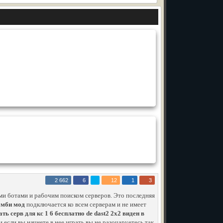
2 662
6
12
1
3
ми ботами и рабочим поиском серверов. Это последняя
зомби мод
подключается ко всем серверам и не имеет
ать серв для кс 1 6 бесплатно de dast2 2x2 виден в
и если вы начнете в нее играть вы не разочаруетесь так