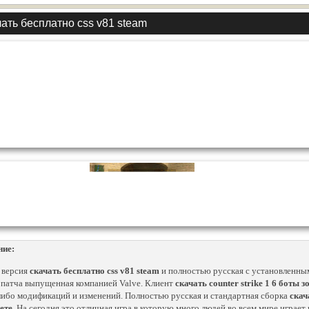
ать бесплатно css v81 steam
ние:
 версия
скачать бесплатно css v81 steam
и полностью русская с установленны
 патча выпущенная компанией Valve. Клиент
скачать counter strike 1 6 боты 
либо модификаций и изменений. Полностью русская и стандартная сборка
скач
ете
. На сегодня это отличная игра в которую много людей во всем мире играет 