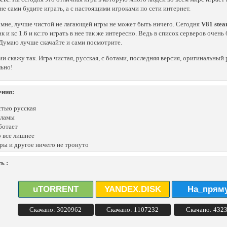
 не сами будите играть, а с настоящими игроками по сети интернет.
 мне, лучше чистой не лагающей игры не может быть ничего. Сегодня
V81 stea
как и кс 1.6 и кс:го играть в нее так же интересно. Ведь в список серверов оче
Думаю лучше скачайте и сами посмотрите.
ии скажу так. Игра чистая, русская, с ботами, последняя версия, оригинальны
ьно!
ения:
тью русская
кламы
ботает
 все лишнее
ры и другое ничего не тронуто
ь :
uTORRENT
YANDEX.DISK
На_прям
Скачано: 3020962
Скачано: 1107232
Скачано: 432