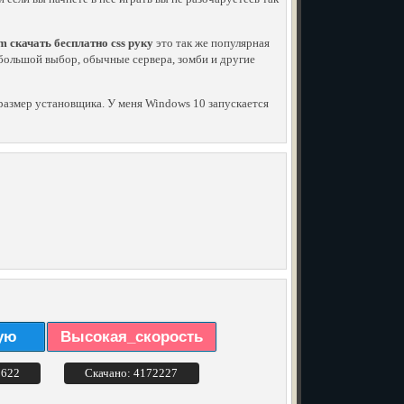
m скачать бесплатно css руку
это так же популярная
нь большой выбор, обычные сервера, зомби и другие
й размер установщика. У меня Windows 10 запускается
ую
Высокая_скорость
3622
Скачано: 4172227