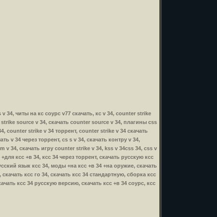
 v 34, читы на кс соурс v77 скачать, кс v 34, counter strike
r strike source v 34, скачать counter source v 34, плагины css
4, counter strike v 34 торрент, counter strike v 34 скачать
чать v 34 через торрент, cs s v 34, скачать контру v 34,
m v 34, скачать игру counter strike v 34, kss v 34css 34, css v
ы +для ксс +в 34, ксс 34 через торрент, скачать русскую ксс
русский язык ксс 34, моды +на ксс +в 34 +на оружие, скачать
, скачать ксс го 34, скачать ксс 34 стандартную, сборка ксс
скачать ксс 34 русскую версию, скачать ксс +в 34 соурс, ксс