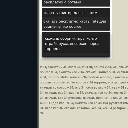
бесплатно с ботами
скачать триггер для ксс стим
скачать бесплатно карты rats для
counter strike source
скачать сборник игры контр
страйк русская версия через
торрент
v 34, скачать v 34, css v 34, v 34 ru, source v 34, v81 ск
source v 34, скачать ксс v 34, скачать source v 34, скачат
v 34, counter strike source v 34 modern warfare, скачать к
торрент, counter strike source v 34 торрент, контр страйк 
скачать кс соурс v 34, rc v 34, сервер ксс v 34, css v 34 s
34, скачать css 34, ксс +в 34, скачать ксс +в 34, ксс +в 
34, скачать ксс 34 русском, скачать бесплатна ксс 34, с
скины +для ксс +в 34, скачать ксс +в 34 +на русском язык
34, игра ксс 34, скачать готовый ксс 34, ксс 34 разброс
34