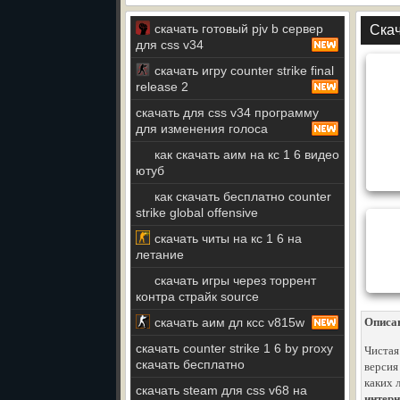
скачать готовый pjv b сервер
Скач
для css v34
скачать игру counter strike final
release 2
скачать для css v34 программу
для изменения голоса
как скачать аим на кс 1 6 видео
ютуб
как скачать бесплатно counter
strike global offensive
скачать читы на кс 1 6 на
летание
скачать игры через торрент
контра страйк source
скачать аим дл ксс v815w
Описа
скачать counter strike 1 6 by proxy
Чистая
скачать бесплатно
версия
каких 
скачать steam для css v68 на
интерн