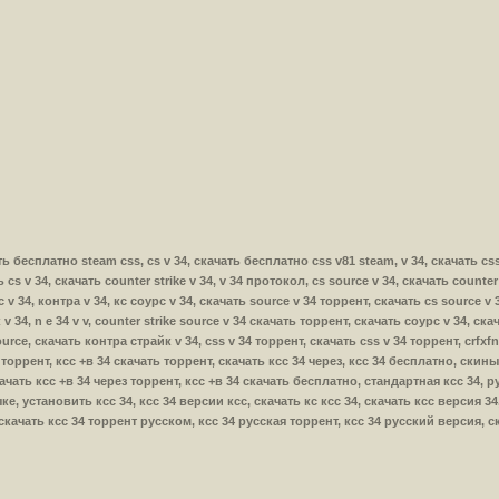
ачать бесплатно steam css, cs v 34, скачать бесплатно css v81 steam, v 34, скачать css
ь cs v 34, скачать counter strike v 34, v 34 протокол, cs source v 34, скачать counte
с v 34, контра v 34, кс соурс v 34, скачать source v 34 торрент, скачать cs source v 3
v 34, n e 34 v v, counter strike source v 34 скачать торрент, скачать соурс v 34, ска
ource, скачать контра страйк v 34, css v 34 торрент, скачать css v 34 торрент, crfxfn
34 торрент, ксс +в 34 скачать торрент, скачать ксс 34 через, ксс 34 бесплатно, скин
качать ксс +в 34 через торрент, ксс +в 34 скачать бесплатно, стандартная ксс 34, 
е, установить ксс 34, ксс 34 версии ксс, скачать кс ксс 34, скачать ксс версия 34
, скачать ксс 34 торрент русском, ксс 34 русская торрент, ксс 34 русский версия, 