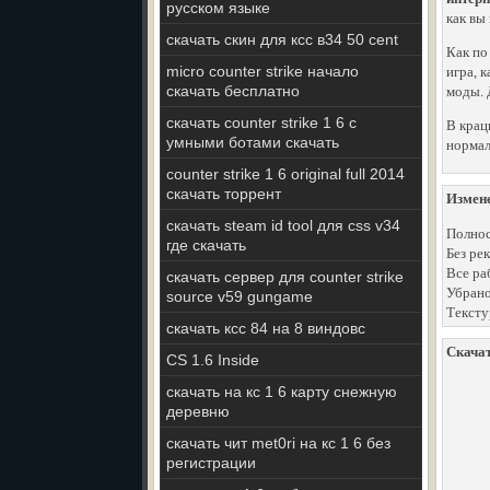
русском языке
как вы
скачать скин для ксс в34 50 cent
Как по
micro counter strike начало
игра, 
скачать бесплатно
моды. 
скачать counter strike 1 6 с
В крац
умными ботами скачать
нормал
counter strike 1 6 original full 2014
скачать торрент
Измен
скачать steam id tool для css v34
Полнос
где скачать
Без ре
Все ра
скачать сервер для counter strike
Убрано
source v59 gungame
Тексту
скачать ксс 84 на 8 виндовс
Скачат
CS 1.6 Inside
скачать на кс 1 6 карту снежную
деревню
скачать чит met0ri на кс 1 6 без
регистрации