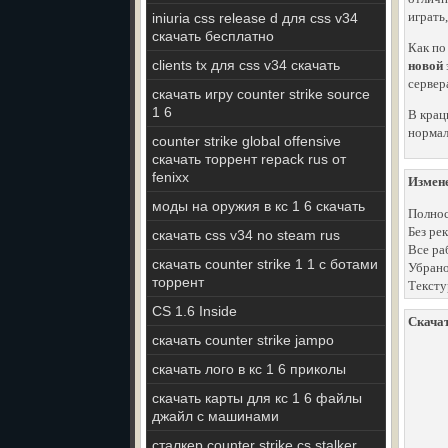
играть
iniuria css release d для css v34
скачать бесплатно
Как по
clients tx для css v34 скачать
новой
сервер
скачать игру counter strike source
1 6
В крац
нормал
counter strike global offensive
скачать торрент repack rus от
fenixx
Измен
моды на оружия в кс 1 6 скачать
Полнос
Без ре
скачать css v34 no steam rus
Все ра
скачать counter strike 1 1 с ботами
Убрано
торрент
Тексту
CS 1.6 Inside
Скачат
скачать counter strike jampo
скачать лого в кс 1 6 приколы
скачать карты для кс 1 6 файлы
джайл с машинами
сталкер counter strike cs stalker