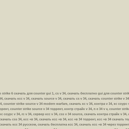
тно strike 6 скачать для counter gui 1, cs v 34, скачать бесплатно gui для counter str
 34, скачать ксс v 34, скачать source v 34, скачать cs v 34, скачать counter strike v 3
, counter strike source v 34 modern warfare, скачать кс v 34, контра v 34, кс соурс 
оррент, counter strike source v 34 торрент, контр страйк v 34, n e 34 v v, counter str
кс соурс v 34, rc v 34, сервер ксс v 34, css v 34 source, скачать контра страйк v 34, 
, скачать css 34, ксс +в 34, скачать ксс +в 34, ксс +в 34 торрент, ксс +в 34 скачать
 скачать ксс 34 русском, скачать бесплатна ксс 34, скачать ксс +в 34 через торрен