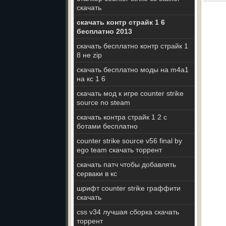
скачать
скачать контр страйк 1 6
бесплатно 2013
скачать бесплатно контр страйк 1
8 не zip
скачать бесплатно моды на m4a1
на кс 1 6
скачать мод к игре counter strike
source no steam
скачать контра страйк 1 2 с
ботами бесплатно
counter strike source v56 final by
ego team скачать торрент
скачать патч чтобы добавлять
серваки в кс
шрифт counter strike граффити
скачать
css v34 лучшая сборка скачать
торрент