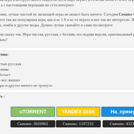
, а с настоящими игроками по сети интернет.
 мне, лучше чистой не лагающей игры не может быть ничего. Сегодня
Counter 
это так же популярная игра, как и кс 1.6 и кс:го играть в нее так же интересн
а, зомби и другие моды. Думаю лучше скачайте и сами посмотрите.
ии скажу так. Игра чистая, русская, с ботами, последняя версия, оригинальны
ьно!
ения:
тью русская
кламы
ботает
 все лишнее
ры и другое ничего не тронуто
ь :
uTORRENT
YANDEX.DISK
На_прям
Скачано: 3020962
Скачано: 1107232
Скачано: 432