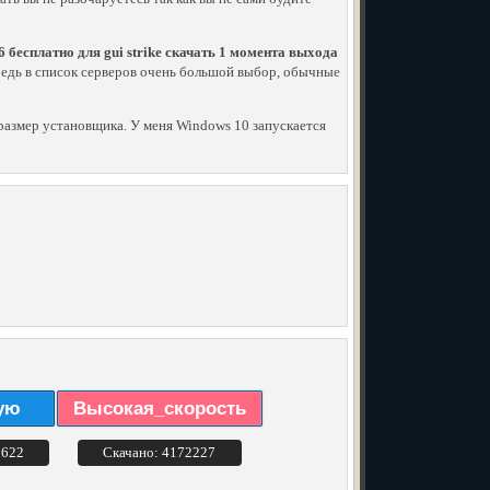
6 бесплатно для gui strike скачать 1 момента выхода
о. Ведь в список серверов очень большой выбор, обычные
й размер установщика. У меня Windows 10 запускается
ую
Высокая_скорость
3622
Скачано: 4172227