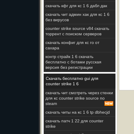
скачать кфг для кс 1 6 дабл дак
скачать чит админ хак для кс 1 6
без вирусов
counter strike source v84 скачать
торрент с поиском серверов
скачать конфиг для кс го от
сахара
контр страйк 1 6 скачать
бесплатно с ботами русская
версия без регистрации
Скачать бесплатно gui для
counter strike 1 6
скачать чит смотреть через стенки
для кс counter strike source no
steam
скачать читы на кс 1 6 tp dbhecjd
скачать патч 1 22 для counter
strike