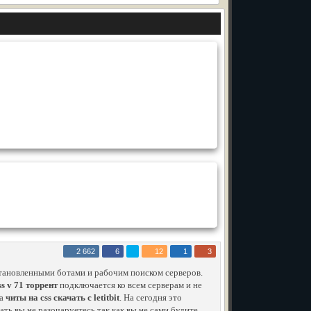
2 662
6
12
1
3
тановленными ботами и рабочим поиском серверов.
s v 71 торрент
подключается ко всем серверам и не
ка
читы на css скачать с letitbit
. На сегодня это
ать вы не разочаруетесь так как вы не сами будите