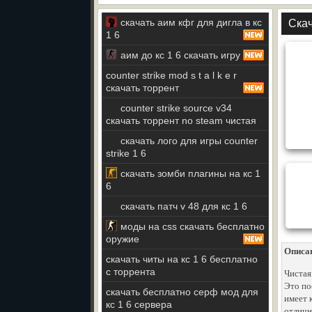
скачать аим кфг для дигла в кс
Скач
1 6
аим до кс 1 6 скачать игру
counter strike mod s t a l k e r
скачать торрент
counter strike source v34
скачать торрент no steam чистая
скачать лого для игры counter
strike 1 6
скачать зомби плагины на кс 1
6
скачать патч v 48 для кс 1 6
моды на css скачать бесплатно
оружие
Описа
скачать читы на кс 1 6 бесплатно
с торрента
Чистая
Это по
скачать бесплатно серф мод для
имеет 
кс 1 6 сервера
отличн