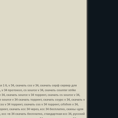
ike 1 6, v 34, скачать css v 34, скачать серф сервер для
4, v 34 протокол, cs source v 34, скачать counter strike
v 34, скачать source v 34 торрент, скачать cs source v 34,
ike source v 34 скачать торрент, скачать соурс v 34, скачать v
css v 34 торрент, скачать css v 34 торрент, crfxfnm v 34,
 торрент, скачать ксс 34 через, ксс 34 бесплатно, скины +для
т, ксс +в 34 скачать бесплатно, стандартная ксс 34, русский