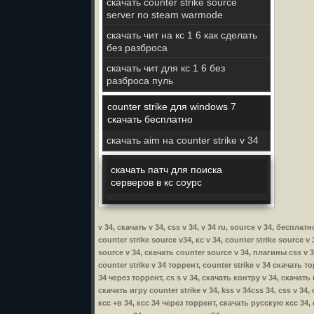
скачать counter strike source
server no steam warmode
скачать чит на кс 1 6 как сделать
без разброса
скачать чит для кс 1 6 без
разброса пуль
counter strike для windows 7
скачать бесплатно
скачать aim на counter strike v 34
скачать патч для поиска
серверов в кс соурс
v 34, скачать v 34, css v 34, v 34 ru, source v 34, беспла
counter strike source v34, кс v 34, counter strike source v
source v 34, скачать counter source v 34, плагины css v 34
counter strike v 34 торрент, counter strike v 34 скачать т
34 через торрент, cs s v 34, скачать контру v 34, скачать 
скачать игру counter strike v 34, kss v 34css 34, css v 34
ксс +в 34, ксс 34 через торрент, скачать русскую ксс 34,