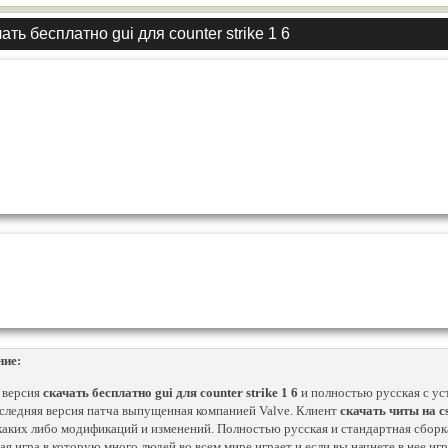
ать бесплатно gui для counter strike 1 6
ние:
 версия
скачать бесплатно gui для counter strike 1 6
и полностью русская с ус
следняя версия патча выпущенная компанией Valve. Клиент
скачать читы на cs
каких либо модификаций и изменений. Полностью русская и стандартная сбор
ая игра в которую много людей во всем мире играет и если вы начнете в нее игр