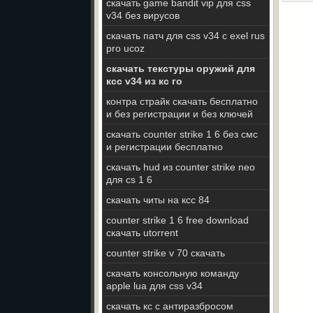
скачать game bandit vip для css
v34 без вирусов
скачать патч для css v34 с exel rus
pro ucoz
скачать текстуры оружий для
ксс v34 из кс го
контра страйк скачать бесплатно
и без регистрации и без ключей
скачать counter strike 1 6 без смс
и регистрации бесплатно
скачать hud из counter strike neo
для cs 1 6
скачать читы на ксс 84
counter strike 1 6 free download
скачать utorrent
counter strike v 70 скачать
скачать консольную команду
apple lua для css v34
скачать кс с антиразбросом