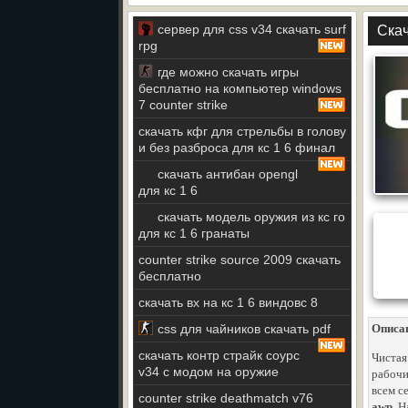
сервер для css v34 скачать surf
Скач
rpg
где можно скачать игры
бесплатно на компьютер windows
7 counter strike
скачать кфг для стрельбы в голову
и без разброса для кс 1 6 финал
скачать антибан opengl
для кс 1 6
скачать модель оружия из кс го
для кс 1 6 гранаты
counter strike source 2009 скачать
бесплатно
скачать вх на кс 1 6 виндовс 8
css для чайников скачать pdf
Описа
скачать контр страйк соурс
Чистая
v34 с модом на оружие
рабочи
всем с
counter strike deathmatch v76
awp
. 