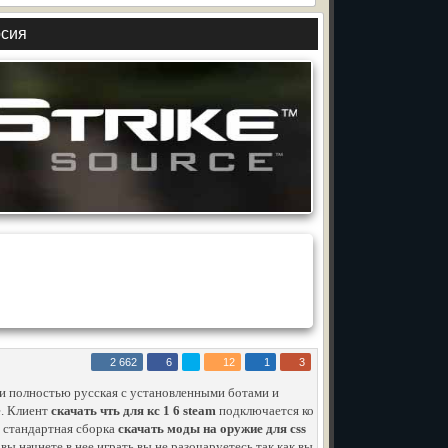
рсия
2 662
6
12
1
3
и полностью русская с установленными ботами и
e. Клиент
скачать чть для кс 1 6 steam
подключается ко
и стандартная сборка
скачать моды на оружие для css
вы начнете в нее играть вы не разочаруетесь так как вы