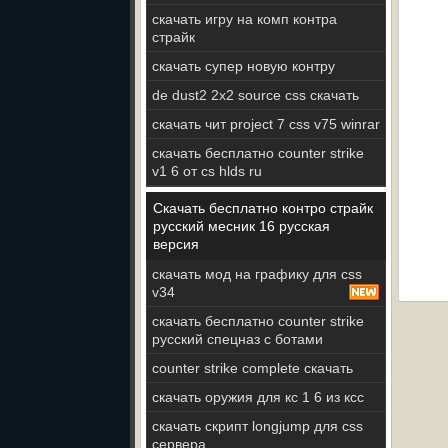
скачать игру на комп контра
страйк
скачать супер новую контру
de dust2 2x2 source css скачать
скачать чит project 7 css v75 winrar
скачать бесплатно counter strike
v1 6 от cs hlds ru
Скачать бесплатно контро страйк
русский месник 16 русская
версия
скачать мод на графику для css
v34
скачать бесплатно counter strike
русский спецназ с ботами
counter strike complete скачать
скачать оружия для кс 1 6 из ксс
скачать скрипт longjump для css
сервера