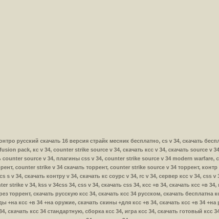
ская контро русский скачать 16 версия страйк месник бесплатно, cs v 34, скачать б
usion pack, кс v 34, counter strike source v 34, скачать ксс v 34, скачать source v 34
ь counter source v 34, плагины css v 34, counter strike source v 34 modern warfare, с
рент, counter strike v 34 скачать торрент, counter strike source v 34 торрент, контр с
s s v 34, скачать контру v 34, скачать кс соурс v 34, rc v 34, сервер ксс v 34, css v
er strike v 34, kss v 34css 34, css v 34, скачать css 34, ксс +в 34, скачать ксс +в 34
рез торрент, скачать русскую ксс 34, скачать ксс 34 русском, скачать бесплатна кс
ы +на ксс +в 34 +на оружие, скачать скины +для ксс +в 34, скачать ксс +в 34 +на 
 34, скачать ксс 34 стандартную, сборка ксс 34, игра ксс 34, скачать готовый ксс 3