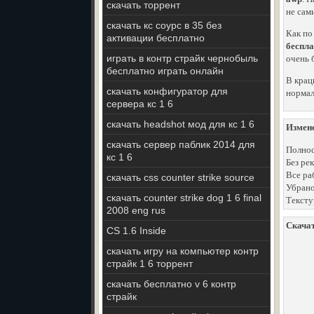
скачать торрент
не сам
скачать кс соурс в 35 без
Как по
активации бесплатно
беспла
играть в контр страйк чернобыль
очень 
бесплатно играть онлайн
В крац
скачать конфигуратор для
нормал
сервера кс 1 6
скачать headshot мод для кс 1 6
Измен
скачать сервер паблик 2014 для
Полнос
кс 1 6
Без ре
Все ра
скачать css counter strike source
Убрано
скачать counter strike dog 1 6 final
Тексту
2008 eng rus
Скачат
CS 1.6 Inside
скачать игру на компьютер контр
страйк 1 6 торрент
скачать бесплатно v 6 контр
страйк