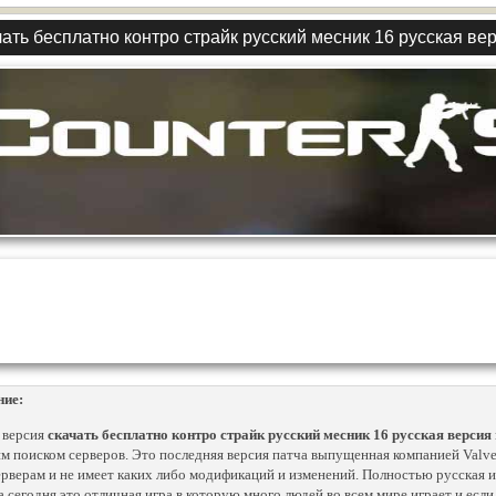
ать бесплатно контро страйк русский месник 16 русская ве
ние:
 версия
скачать бесплатно контро страйк русский месник 16 русская версия
м поиском серверов. Это последняя версия патча выпущенная компанией Valv
ерверам и не имеет каких либо модификаций и изменений. Полностью русская 
На сегодня это отличная игра в которую много людей во всем мире играет и если 