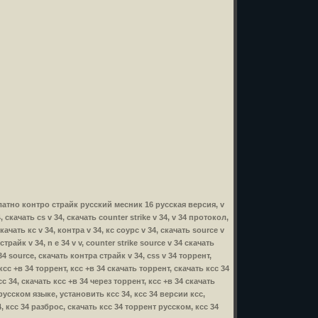
есплатно контро страйк русский месник 16 русская версия, v
, скачать cs v 34, скачать counter strike v 34, v 34 протокол,
качать кс v 34, контра v 34, кс соурс v 34, скачать source v
трайк v 34, n e 34 v v, counter strike source v 34 скачать
 34 source, скачать контра страйк v 34, css v 34 торрент,
, ксс +в 34 торрент, ксс +в 34 скачать торрент, скачать ксс 34
с 34, скачать ксс +в 34 через торрент, ксс +в 34 скачать
русском языке, установить ксс 34, ксс 34 версии ксс,
4, ксс 34 разброс, скачать ксс 34 торрент русском, ксс 34