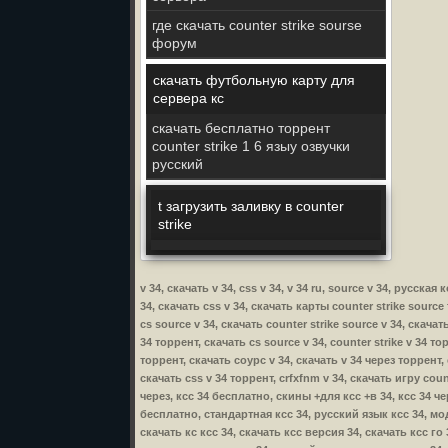
где скачать counter strike sourse
форум
скачать футбольную карту для
сервера кс
скачать бесплатно торрент
counter strike 1 6 языу озвучки
русский
t загрузить заливку в counter
strike
v 34, скачать v 34, css v 34, v 34 ru, source v 34, рус
34, скачать css v 34, скачать карты counter strike source f
cs source v 34, скачать counter strike source v 34, скачат
34 торрент, скачать cs source v 34, counter strike v 34 тор
торрент, скачать соурс v 34, скачать v 34 через торрент, c
скачать css v 34 торрент, crfxfnm v 34, скачать игру count
через, ксс 34 бесплатно, скины +для ксс +в 34, ксс 34 че
бесплатно, стандартная ксс 34, русский язык ксс 34, мод
скачать кс ксс 34, скачать ксс версия 34, скачать ксс го