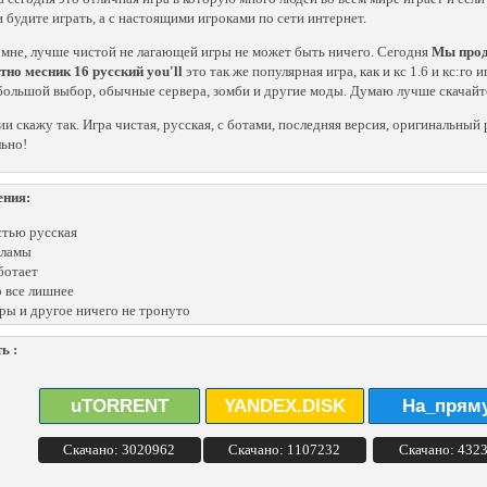
и будите играть, а с настоящими игроками по сети интернет.
 мне, лучше чистой не лагающей игры не может быть ничего. Сегодня
Мы прод
тно месник 16 русский you'll
это так же популярная игра, как и кс 1.6 и кс:го 
большой выбор, обычные сервера, зомби и другие моды. Думаю лучше скачайт
ии скажу так. Игра чистая, русская, с ботами, последняя версия, оригинальны
ьно!
ения:
тью русская
кламы
ботает
 все лишнее
ры и другое ничего не тронуто
ь :
uTORRENT
YANDEX.DISK
На_прям
Скачано: 3020962
Скачано: 1107232
Скачано: 432