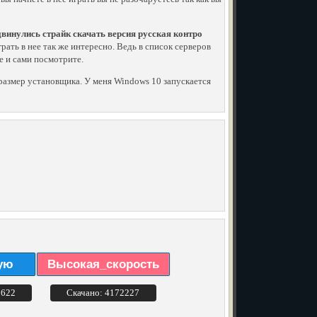
винулись страйк скачать версия русская контро
играть в нее так же интересно. Ведь в список серверов
е и сами посмотрите.
й размер установщика. У меня Windows 10 запускается
ую
Высокая_скорость
3622
Скачано: 4172227