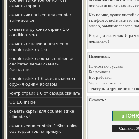
counter strike source v34 css
нее играть вы не разочарует
скачать торрент
скачать чит holzed для counter
Как по мне, лучше чистой н
strike source
телефон console rate
это так
выбор, обычные сервера, зо
скачать игру контр страйк 1 6
condition zero
В крации скажу так. Игра чи
нормально!
скачать лицензионная steam
counter strike v 1 6
Изменения:
counter strike source zombiemod
dedicated server скачать
Полностью русская
бесплатно
Без рекламы
Все работает
counter strike 1 6 скачать модель
Убрано все лишнее
оружия одним архивом
Текстуры и другое ничего н
контр страйк 1 6 от сахара скачать
Скачать :
CS 1.6 Inside
скачать карты для counter strike
uTORR
ultimate v2
скачать counter strike 1 6lan online
Скачано: 
без торрентов на прямую