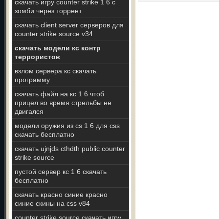
скачать игру counter strike 1 6 с
зомби через торрент
скачать client server серверов для
counter strike source v34
скачать модели кс контр
террористов
взлом сервера кс скачать
программу
скачать файл на кс 1 6 чтоб
прицел во время стрельбы не
двигался
модели оружия из cs 1 6 для css
скачать бесплатно
скачать ujnjds cthdth public counter
strike source
пустой сервер кс 1 6 скачать
бесплатно
скачать красно синие красно
синие скины на css v84
counter strike source скачать игру