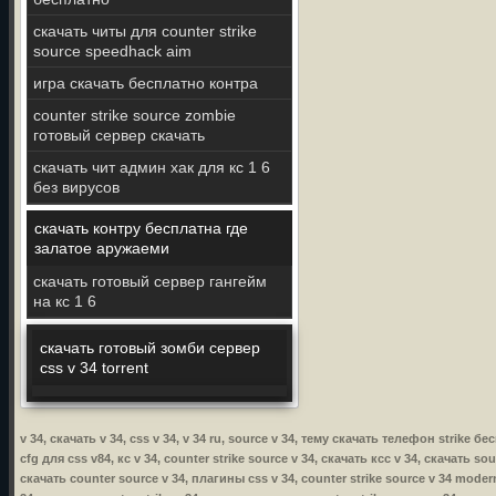
скачать читы для counter strike
source speedhack aim
игра скачать бесплатно контра
counter strike source zombie
готовый сервер скачать
скачать чит админ хак для кс 1 6
без вирусов
скачать контру бесплатна где
залатое аружаеми
скачать готовый сервер гангейм
на кс 1 6
скачать готовый зомби сервер
css v 34 torrent
v 34, скачать v 34, css v 34, v 34 ru, source v 34, тему скачать телефон strike 
cfg для css v84, кс v 34, counter strike source v 34, скачать ксс v 34, скачать sou
скачать counter source v 34, плагины css v 34, counter strike source v 34 modern 