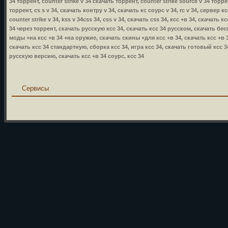
34 торрент, counter strike v 34 скачать торрент, counter strike source v 34 торре
торрент, cs s v 34, скачать контру v 34, скачать кс соурс v 34, rc v 34, сервер к
counter strike v 34, kss v 34css 34, css v 34, скачать css 34, ксс +в 34, скачать
34 через торрент, скачать русскую ксс 34, скачать ксс 34 русском, скачать бес
моды +на ксс +в 34 +на оружие, скачать скины +для ксс +в 34, скачать ксс +в 34
скачать ксс 34 стандартную, сборка ксс 34, игра ксс 34, скачать готовый ксс 3
русскую версию, скачать ксс +в 34 соурс, ксс 34
Сервисы