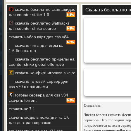
скачать бесплатно скин адидас
Скачать бесплатно те
для counter strike 1 6
скачать бесплатно wallhacks
для counter strike source
скачать набор карт для css v84
скачать читы для игры кс
1 6 бесплатно
скачать бесплатно прицелы на
counter strike global offensive
скачать конфиги игроков в кс го
скачать готовый сервер для
css v70 с плагинами
готовы сервера для css v34
скачать torrent
Описание:
скачать кс 7 1
Чистая версия
скачать беспл
скачать модель ножа для кс 1 6
серверов. Это последняя ве
для деатран серваков
подключается ко всем серве
бесплатно counter strike rus