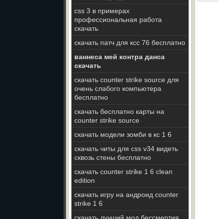
css 3 в примерах
профессиональная работа
скачать
скачать патч для ксс 76 бесплатно
ваннеса мей контра данса
скачать
скачать counter strike source для
очень слабого компьютера
бесплатно
скачать бесплатно карты на
counter strike source
скачать модели зомби в кс 1 6
скачать читы для css v34 видеть
сквозь стены бесплатно
скачать counter strike 1 6 clean
edition
скачать игру на андроид counter
strike 1 6
скачать лучший мод бессмертия