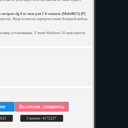
 метров cfg 6 кс нож для 1 6 скачать (MultiRUS) [P]
интересно. Ведь в список серверов очень большой выбор,
й размер установщика. У меня Windows 10 запускается
ую
Высокая_скорость
3622
Скачано: 4172227