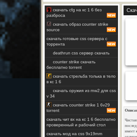
скачать cfg на кс 1 6 без
Скач
разброса
скачать образ counter strike
source
скачать готовые css сервера с
торрента
deathrun css сервер скачать
counter strike скачать
бесплатно torrent
скачать стрельба толька в тело
в кс 1 6
скачать оружия из mw2 для css
v 34
скачать counter strike 1 6v29
torrent
Описа
скачать чит вх на кс 1 6 бесплатно
Чистая
проверенный и рабочий стол
послед
имеет 
скачать мод на css 9x19mm
отличн