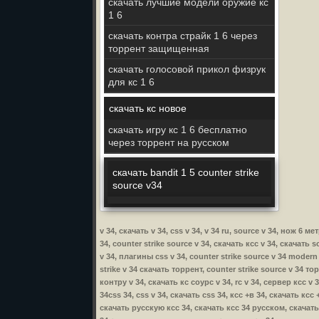
скачать лучшие модели оружие кс
1 6
скачать контра страйк 1 6 через
торрент защищенная
скачать голосовой прикол физрук
для кс 1 6
скачать кс новое
скачать игру кс 1 6 бесплатно
через торрент на русском
скачать bandit 1 5 counter strike
source v34
v 34, скачать v 34, css v 34, v 34 ru, source v 34, нож 6 
34, counter strike source v 34, скачать ксс v 34, скачать s
v 34, плагины css v 34, counter strike source v 34 modern 
strike v 34 скачать торрент, counter strike source v 34 то
контру v 34, скачать кс соурс v 34, rc v 34, сервер ксс v 
34css 34, css v 34, скачать css 34, ксс +в 34, скачать кс
скачать русскую ксс 34, скачать ксс 34 русском, скачать