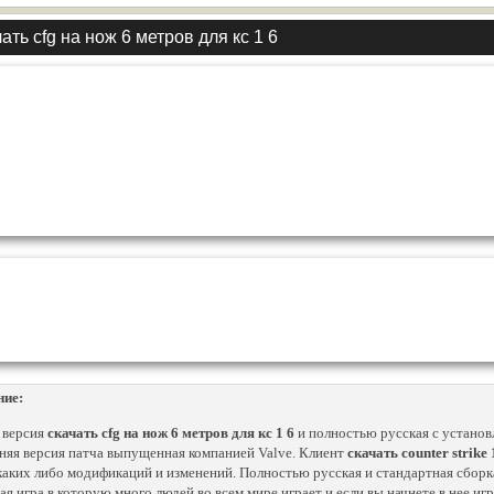
ать cfg на нож 6 метров для кс 1 6
ние:
 версия
скачать cfg на нож 6 метров для кс 1 6
и полностью русская с установ
няя версия патча выпущенная компанией Valve. Клиент
скачать counter strike 
каких либо модификаций и изменений. Полностью русская и стандартная сбор
ая игра в которую много людей во всем мире играет и если вы начнете в нее игр