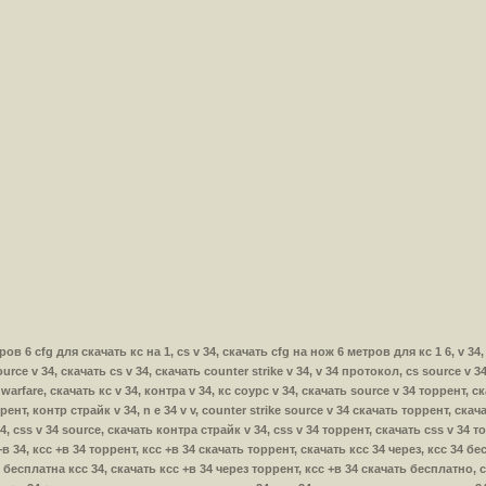
метров 6 cfg для скачать кс на 1, cs v 34, скачать cfg на нож 6 метров для кс 1 6, v 3
ource v 34, скачать cs v 34, скачать counter strike v 34, v 34 протокол, cs source v 
warfare, скачать кс v 34, контра v 34, кс соурс v 34, скачать source v 34 торрент, ск
ррент, контр страйк v 34, n e 34 v v, counter strike source v 34 скачать торрент, скач
34, css v 34 source, скачать контра страйк v 34, css v 34 торрент, скачать css v 34 то
с +в 34, ксс +в 34 торрент, ксс +в 34 скачать торрент, скачать ксс 34 через, ксс 34 
 бесплатна ксс 34, скачать ксс +в 34 через торрент, ксс +в 34 скачать бесплатно, 