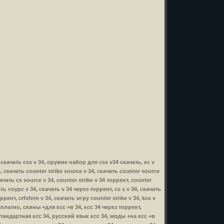
4, скачать css v 34, оружие набор для css v34 скачать, кс v
34, скачать counter strike source v 34, скачать counter source
ачать cs source v 34, counter strike v 34 торрент, counter
ать соурс v 34, скачать v 34 через торрент, cs s v 34, скачать
ррент, crfxfnm v 34, скачать игру counter strike v 34, kss v
бесплатно, скины +для ксс +в 34, ксс 34 через торрент,
стандартная ксс 34, русский язык ксс 34, моды +на ксс +в