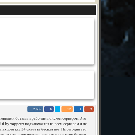
2 662
6
12
1
3
ленными ботами и рабочим поиском серверов. Это
1 6 by торрент
подключается ко всем серверам и не
ка
вх для ксс 34 скачать бесплатно
. На сегодня это
ать вы не разочаруетесь так как вы не сами будите