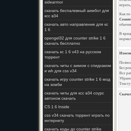
sidearmor
играть
скачать беспалевный аимбот для
Как по
ксс в34
Counte
скачать авто направление для кс
обычны
1 6
В крац
opengel32 для counter strike 1 6
нормал
скачать бесплатно
скачать кс 1 6 v43 на русском
Измен
торрент
Полнос
скачать читы с аимом с спидхаком
Без ре
и wh для css v34
Все ра
Убрано
скачать игру counter strike 1 6 мод
Тексту
на зомби
cкачать читы для ксс в34 соурс
Скачат
автонож скачать
CS 1.6 Inside
css v34 скачать торрент играть по
интернету
скачать коды до counter strike