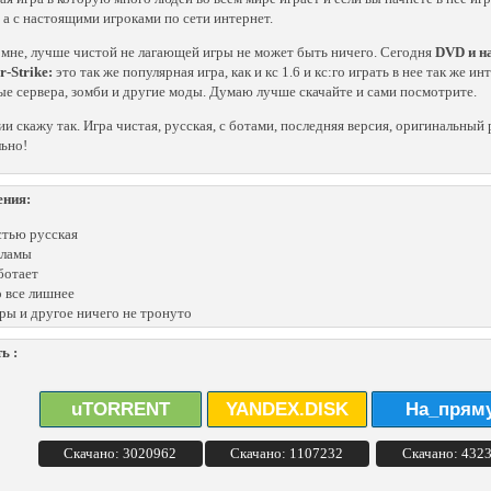
, а с настоящими игроками по сети интернет.
 мне, лучше чистой не лагающей игры не может быть ничего. Сегодня
DVD и на
r-Strike:
это так же популярная игра, как и кс 1.6 и кс:го играть в нее так же 
е сервера, зомби и другие моды. Думаю лучше скачайте и сами посмотрите.
ии скажу так. Игра чистая, русская, с ботами, последняя версия, оригинальны
ьно!
ения:
тью русская
кламы
ботает
 все лишнее
ры и другое ничего не тронуто
ь :
uTORRENT
YANDEX.DISK
На_прям
Скачано: 3020962
Скачано: 1107232
Скачано: 432