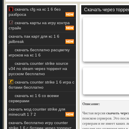
скачать cfg на кс 1 6 без
Скачать через торрент
разброса
скачать карты на игру контра
страйк
скачать пак карт для кс 1 6
jailbreak
скачать бесплатно расцветку
игроков на кс 1 6
скачать counter strike source
v34 no steam через торрент на
русском бесплатно
скачать counter strike 1 6 игра с
ботами бесплатно
скачать кс 1 6 со всеми
серверами
Описание:
скачать мод counter strike для
Чистая версия
скачать через
minecraft 1 7 2
поиском серверов. Это посл
скачать бесплатно игру counter
серверам и не имеет каких 
strike 1 6 с ботами через торрент
сегодня это отличная игра в