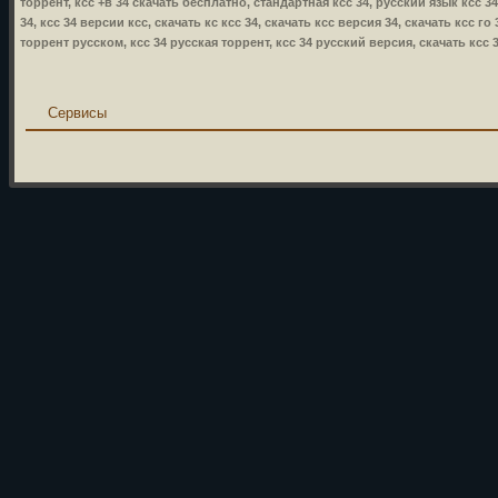
торрент, ксс +в 34 скачать бесплатно, стандартная ксс 34, русский язык ксс 3
34, ксс 34 версии ксс, скачать кс ксс 34, скачать ксс версия 34, скачать ксс го
торрент русском, ксс 34 русская торрент, ксс 34 русский версия, скачать ксс 
Сервисы