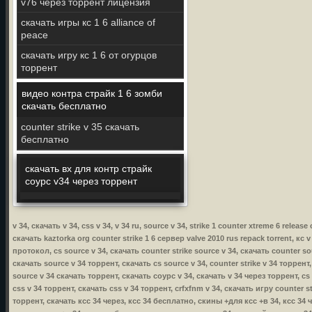
v76 через торрент лицензия
скачать игры кс 1 6 alliance of
peace
скачать игру кс 1 6 от огурцов
торрент
видео контра страйк 1 6 зомби
скачать бесплатно
counter strike v 35 скачать
бесплатно
скачать вх для контр страйк
соурс v34 через торрент
v 34, скачать v 34, css v 34, v 34 ru, source v 34, strike 1 counter xtreme 6 releas
скачать kaztorka org counter strike 1 6 сервер valve 2010 rus repack torrent, кс v 
протокол, cs source v 34, скачать counter strike source v 34, скачать counter sou
скачать source v 34 торрент, скачать cs source v 34, counter strike v 34 торрент, 
source v 34 скачать торрент, скачать соурс v 34, скачать v 34 через торрент, cs s
css v 34 торрент, скачать css v 34 торрент, crfxfnm v 34, скачать игру counter str
торрент, скачать ксс 34 через, ксс 34 бесплатно, скины +для ксс +в 34, ксс 34 