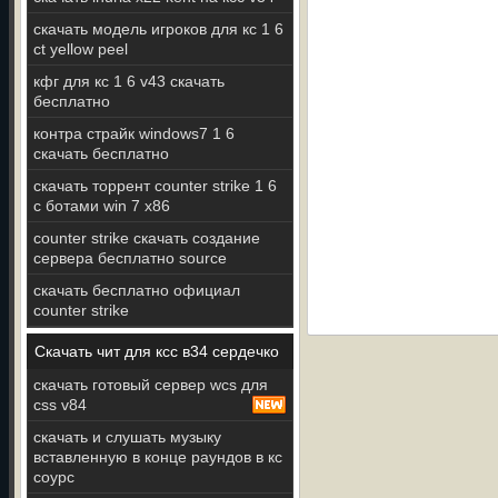
скачать модель игроков для кс 1 6
ct yellow peel
кфг для кс 1 6 v43 скачать
бесплатно
контра страйк windows7 1 6
скачать бесплатно
скачать торрент counter strike 1 6
с ботами win 7 x86
counter strike скачать создание
сервера бесплатно source
скачать бесплатно официал
counter strike
Скачать чит для ксс в34 сердечко
скачать готовый сервер wcs для
css v84
скачать и слушать музыку
вставленную в конце раундов в кс
соурс