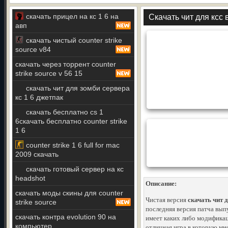
скачать прицел на кс 1 6 на
Скачать чит для ксс 
авп
скачать чистый counter strike
source v84
скачать через торрент counter
strike source v 56 15
скачать чит для зомби сервера
кс 1 6 джетпак
скачать бесплатно cs 1
6скачать бесплатно counter strike
1 6
counter strike 1 6 full for mac
2009 скачать
скачать готовый сервер на кс
headshot
Описание:
скачать моды скины для counter
Чистая версия
скачать чит 
strike source
последняя версия патча вып
скачать контра evolution 90 на
имеет каких либо модификац
компьютер
отличная игра в которую мно