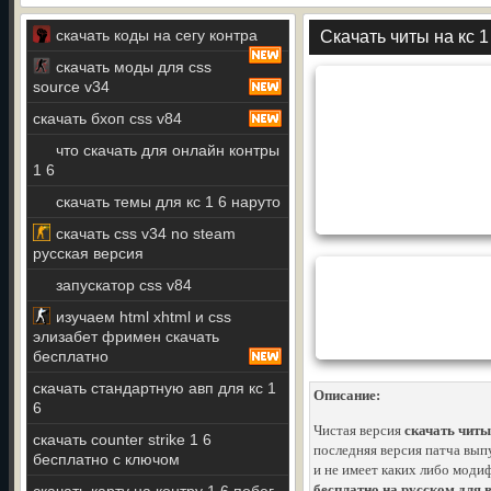
скачать коды на сегу контра
Скачать читы на кс 1
скачать моды для css
source v34
скачать бхоп css v84
что скачать для онлайн контры
1 6
скачать темы для кс 1 6 наруто
скачать css v34 no steam
русская версия
запускатор css v84
изучаем html xhtml и css
элизабет фримен скачать
бесплатно
скачать стандартную авп для кс 1
Описание:
6
Чистая версия
скачать читы 
скачать counter strike 1 6
последняя версия патча вып
бесплатно с ключом
и не имеет каких либо моди
бесплатно на русском для 