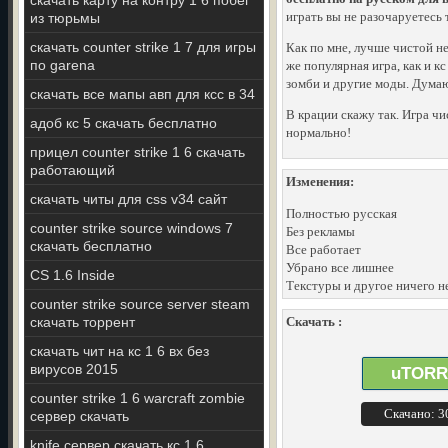
скачать карту на контру 1 6 побег
играть вы не разочаруетесь 
из тюрьмы
скачать counter strike 1 7 для игры
Как по мне, лучше чистой н
по garena
же популярная игра, как и к
зомби и другие моды. Думаю
скачать все мапы авп для ксс в 34
В крации скажу так. Игра чи
адоб кс 5 скачать бесплатно
нормально!
прицел counter strike 1 6 скачать
работающий
Изменения:
скачать читы для css v34 сайт
Полностью русская
counter strike source windows 7
Без рекламы
скачать бесплатно
Все работает
Убрано все лишнее
CS 1.6 Inside
Текстуры и другое ничего н
counter strike source server steam
скачать торрент
Скачать :
скачать чит на кс 1 6 вх без
вирусов 2015
uTORR
counter strike 1 6 warcraft zombie
Скачано: 
сервер скачать
knife сервер скачать кс 1 6