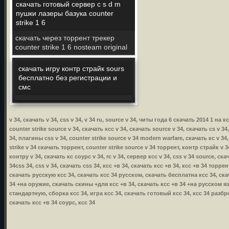
скачать готовый сервер c s d m
пушки лазеры базука counter
strike 1 6
скачать через торрент трекер
counter strike 1 6 nosteam original
скачать игру контр страйк sours
бесплатно без регистрации и
смс
v 34, скачать v 34, css v 34, v 34 ru, source v 34, читы года 6 скачать 2014 1 на 
counter strike source v 34, скачать ксс v 34, скачать source v 34, скачать cs v 34
34, плагины css v 34, counter strike source v 34 modern warfare, скачать кс v 34,
strike v 34 скачать торрент, counter strike source v 34 торрент, контр страйк v 34
контру v 34, скачать кс соурс v 34, rc v 34, сервер ксс v 34, css v 34 source, ска
34css 34, css v 34, скачать css 34, ксс +в 34, скачать ксс +в 34, ксс +в 34 торр
скачать русскую ксс 34, скачать ксс 34 русском, скачать бесплатна ксс 34, ска
34 +на оружие, скачать скины +для ксс +в 34, скачать ксс +в 34 +на русском язы
стандартную, сборка ксс 34, игра ксс 34, скачать готовый ксс 34, ксс 34 разбр
скачать ксс +в 34 соурс, ксс 34