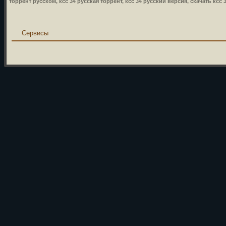
торрент русском, ксс 34 русская торрент, ксс 34 русский версия, скачать ксс 
Сервисы