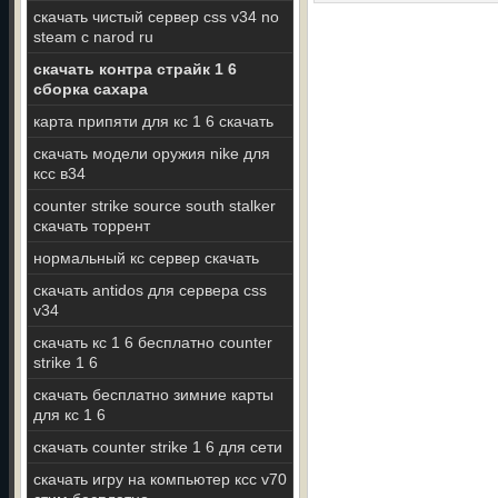
скачать чистый сервер css v34 no
steam с narod ru
скачать контра страйк 1 6
сборка сахара
карта припяти для кс 1 6 скачать
скачать модели оружия nike для
ксс в34
counter strike source south stalker
скачать торрент
нормальный кс сервер скачать
скачать antidos для сервера css
v34
скачать кс 1 6 бесплатно counter
strike 1 6
скачать бесплатно зимние карты
для кс 1 6
скачать counter strike 1 6 для сети
скачать игру на компьютер ксс v70