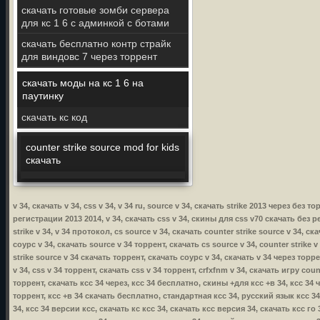
скачать готовые зомби сервера
для кс 1 6 с админкой с ботами
скачать бесплатно контр страйк
для виндовс 7 через торрент
скачать моды на кс 1 6 на
паутинку
скачать кс код
counter strike source mod for kids
скачать
v 34, скачать v 34, css v 34, v 34 ru, source v 34, скачать strike 2013 через бе
регистрации 2013 2014, v 34, скачать css v 34, скины для css v70 скачать без рег
strike v 34, v 34 протокол, cs source v 34, скачать counter strike source v 34, ск
соурс v 34, скачать source v 34 торрент, скачать cs source v 34, counter strike v 
strike source v 34 скачать торрент, скачать соурс v 34, скачать v 34 через торрен
v 34, css v 34 торрент, скачать css v 34 торрент, crfxfnm v 34, скачать игру count
торрент, скачать ксс 34 через, ксс 34 бесплатно, скины +для ксс +в 34, ксс 34 
торрент, ксс +в 34 скачать бесплатно, стандартная ксс 34, русский язык ксс 3
34, ксс 34 версии ксс, скачать кс ксс 34, скачать ксс версия 34, скачать ксс го