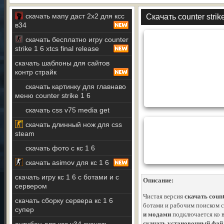
скачать мапу даст 2х2 для ксс
Скачать counter stri
в34
скачать бесплатно игру counter
strike 1 6 xtcs final release
скачать шаблоны для сайтов
контр страйк
скачать картинку для главнаво
меню counter strike 1 6
скачать css v75 media get
скачать длинный нож для css
steam
скачать фото с кс 1 6
скачать asimov для кс 1 6
скачать игру кс 1 6 с ботами и с
Описание:
сервером
Чистая версия
скачать count
скачать сборку сервера кс 1 6
ботами и рабочим поиском с
супер
и модами
подключается ко в
скачать установочный файл 