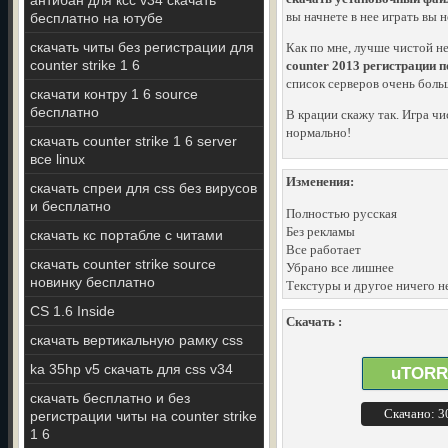
антибан для ксс v34 скачать
вы начнете в нее играть вы 
бесплатно на ютубе
скачать читы без регистрации для
Как по мне, лучше чистой н
counter strike 1 6
counter 2013 регистрации 
список серверов очень боль
скачати контру 1 6 source
бесплатно
В крации скажу так. Игра чи
нормально!
скачать counter strike 1 6 server
все linux
Изменения:
скачать спреи для css без вирусов
и бесплатно
Полностью русская
Без рекламы
скачать кс портабле с читами
Все работает
скачать counter strike source
Убрано все лишнее
новинку бесплатно
Текстуры и другое ничего н
CS 1.6 Inside
Скачать :
скачать вертикальную рамку css
ka 35hp v5 скачать для css v34
uTORR
скачать бесплатно и без
Скачано: 
регистрации читы на counter strike
1 6