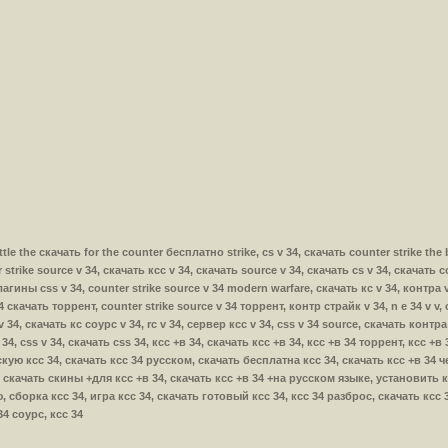
battle the скачать for the counter бесплатно strike, cs v 34, скачать counter strike the 
trike source v 34, скачать ксс v 34, скачать source v 34, скачать cs v 34, скачать co
лагины css v 34, counter strike source v 34 modern warfare, скачать кс v 34, контра 
 34 скачать торрент, counter strike source v 34 торрент, контр страйк v 34, n e 34 v v
v 34, скачать кс соурс v 34, rc v 34, сервер ксс v 34, css v 34 source, скачать контра
s 34, css v 34, скачать css 34, ксс +в 34, скачать ксс +в 34, ксс +в 34 торрент, ксс +
скую ксс 34, скачать ксс 34 русском, скачать бесплатна ксс 34, скачать ксс +в 34 
 скачать скины +для ксс +в 34, скачать ксс +в 34 +на русском языке, установить кс
, сборка ксс 34, игра ксс 34, скачать готовый ксс 34, ксс 34 разброс, скачать ксс
4 соурс, ксс 34