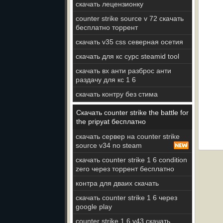
скачать лецензионку
counter strike source v 72 скачать
бесплатно торрент
скачать v35 css северная осетия
скачать для кс сурс steamid tool
скачать вх анти разброс анти
раздачу для кс 1 6
скачать контру без стима
Скачать counter strike the battle for
the pripyat бесплатно
скачать сервер на counter strike
source v34 no steam
скачать counter strike 1 6 condition
zero через торрент бесплатно
контра для дваих скачать
скачать counter strike 1 6 через
google play
counter strike 1 6 v43 скачать