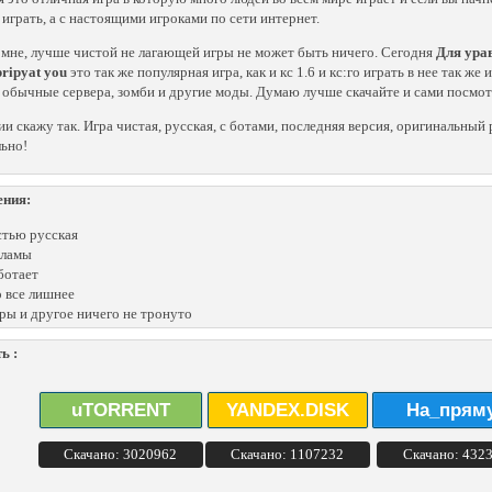
 играть, а с настоящими игроками по сети интернет.
 мне, лучше чистой не лагающей игры не может быть ничего. Сегодня
Для урав
pripyat you
это так же популярная игра, как и кс 1.6 и кс:го играть в нее так ж
 обычные сервера, зомби и другие моды. Думаю лучше скачайте и сами посмот
ии скажу так. Игра чистая, русская, с ботами, последняя версия, оригинальны
ьно!
ения:
тью русская
кламы
ботает
 все лишнее
ры и другое ничего не тронуто
ь :
uTORRENT
YANDEX.DISK
На_прям
Скачано: 3020962
Скачано: 1107232
Скачано: 432