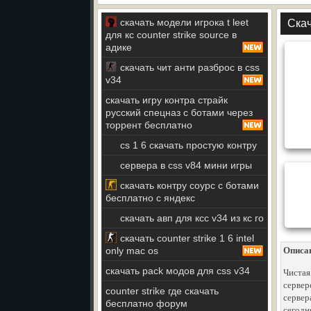
скачать модели игрока t leet
Скач
для кс counter strike source в
адике
скачать чит анти разброс в css
v34
скачать игру контра страйк
русский спецназ с ботами через
торрент бесплатно
cs 1 6 скачать простую контру
сервера в css v84 мини игры
скачать контру соурс с ботами
бесплатно с яндекс
скачать авп для ксс v34 из кс го
скачать counter strike 1 6 intel
only mac os
Описа
скачать pack модов для css v34
Чистая
сервер
counter strike где скачать
сервер
бесплатно форум
сегодн