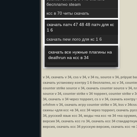
бесплатно steam
ксс в 70 читы скачать
скачать патч 47 48 48 патч для кс
1 6
скачать new лого для кс 1 6
скачать все нужные плагины на
deathrun на ксс в 34
v 34, скачать v 34, css v 34, v 34 ru, source v 34, pripyat 
скачать установку контру 1 6 бесплатно, кс v 34, counter s
counter strike source v 34, скачать counter source v 34, п
source v 34, counter strike v 34 торрент, counter strike v
34, скачать v 34 через торрент, cs s v 34, скачать контру 
crfxfnm v 34, скачать игру counter strike v 34, kss v 34cs
скины +для ксс +в 34, ксс 34 через торрент, скачать рус
34, русский язык ксс 34, моды +на ксс +в 34 +на оружие,
версия 34, скачать ксс го 34, скачать ксс 34 стандартную
версия, скачать ксс 34 русскую версию, скачать ксс +в 3