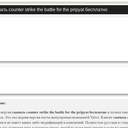
ать counter strike the battle for the pripyat бесплатно
ние:
 версия
скачать counter strike the battle for the pripyat бесплатно
и полностью
ов. Это последняя версия патча выпущенная компанией Valve. Клиент
скачать 
ам и не имеет каких либо модификаций и изменений. Полностью русская и ста
я это отличная игра в которую много людей во всем мире играет и если вы начне