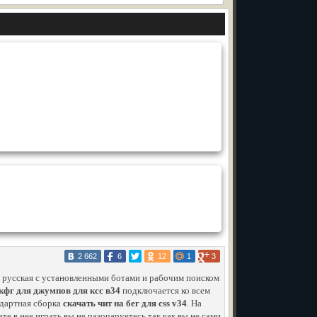
2 662
6
12
1
3
 русская с установленными ботами и рабочим поиском
кфг для джумпов для ксс в34
подключается ко всем
ндартная сборка
скачать чит на бег для css v34
. На
те в нее играть вы не разочаруетесь так как вы не сами