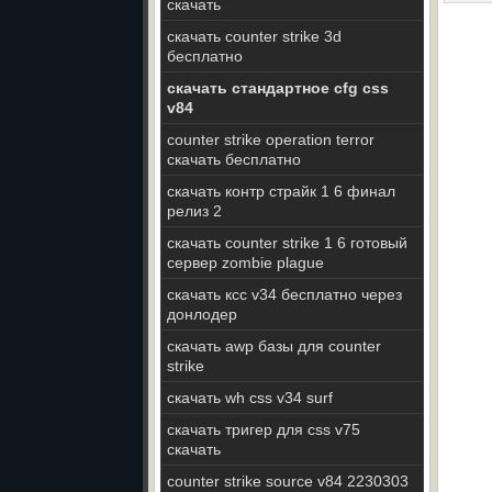
скачать
скачать counter strike 3d
бесплатно
скачать стандартное cfg css
v84
counter strike operation terror
скачать бесплатно
скачать контр страйк 1 6 финал
релиз 2
скачать counter strike 1 6 готовый
сервер zombie plague
скачать ксс v34 бесплатно через
донлодер
скачать awp базы для counter
strike
скачать wh css v34 surf
скачать тригер для css v75
скачать
counter strike source v84 2230303