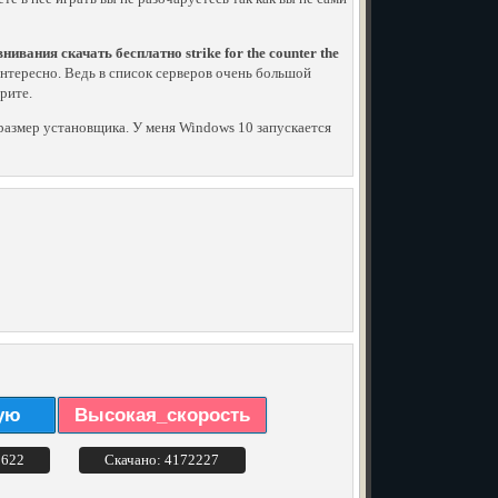
нивания скачать бесплатно strike for the counter the
е интересно. Ведь в список серверов очень большой
рите.
й размер установщика. У меня Windows 10 запускается
ую
Высокая_скорость
3622
Скачано: 4172227