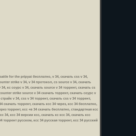
battle for the pripyat бесплатно, v 34, скачать css v 34,
unter strike v 34, v 34 протокол, cs source v 34, скачать
v 34, кс соурс v 34, скачать source v 34 торрент, скачать cs
, counter strike source v 34 скачать торрент, скачать соурс v
 страйк v 34, css v 34 торрент, скачать css v 34 торрент,
в 34 скачать торрент, скачать ксс 34 через, ксс 34 бесплатно,
через торрент, ксс +в 34 скачать бесплатно, стандартная ксс
с 34, ксс 34 версии ксс, скачать кс ксс 34, скачать ксс
 34 торрент русском, ксс 34 русская торрент, ксс 34 русский