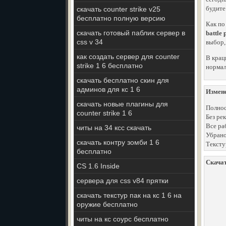
будите
скачать counter strike v25
бесплатно полную версию
Как по
скачать готовый паблик сервер в
battle 
css v 34
выбор,
как создать сервер для counter
В крац
strike 1 6 бесплатно
нормал
скачать бесплатно скин для
админов для кс 1 6
Измен
скачать новые плагины для
Полнос
counter strike 1 6
Без ре
Все ра
читы на 34 ксс скачать
Убрано
скачать контру зомби 1 6
Тексту
бесплатно
Скачат
CS 1.6 Inside
сервера для css v84 прятки
скачать текстур пак на кс 1 6 на
оружие бесплатно
читы на кс соурс бесплатно