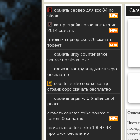
скачать сервер для ксс 84 no
Скач
steam
контр страйк новое поколение
2014 скачать
готовый сервер css v76 скачать
торент
скачать игру counter strike
source no steam exe
скачать контру кондышин зеро
бесплатно
counter strike source контр
страйк сорс скачать бесплатно
скачать игры кс 1 6 alliance of
peace
скачать counter strike source с
Описа
torrent бесплатно
Чистая
скачать counter strike 1 6 47 48
послед
протокол бесплатно
имеет 
азимо