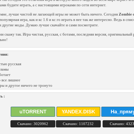
сами будите играть, а с настоящими игроками по сети интернет.
 мне, лучше чистой не лагающей игры не может быть ничего. Сегодня
Zombie c
 популярная игра, как и кс 1.6 и кс:го играть в нее так же интересно. Ведь в с
и другие моды. Думаю лучше скачайте и сами посмотрите.
ии скажу так. Игра чистая, русская, с ботами, последняя версия, оригинальны
ьно!
ения:
тью русская
кламы
ботает
 все лишнее
ры и другое ничего не тронуто
ь :
uTORRENT
YANDEX.DISK
На_прям
Скачано: 3020962
Скачано: 1107232
Скачано: 432