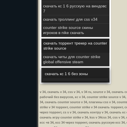
скачать кс 1 6 русскую на виндовс
7
скачать троллинг для css v34
counter strike source скины
игроков в nike скачать
скачать торрент трекер на counter
strike source
скачать читы для counter strike
global offensive steam
скачать кс 1 6 без зоны
v 34, скачать v 34, css v 34, v 34 ru, source v 34, скачат
рабочий без вирусов, кс v 34, counter strike source v 34, 
34, скачать counter source v 34, плагины css v 34, counter
strike v 34 торрент, counter strike v 34 скачать торрент, c
через торрент, cs s v 34, скачать контру v 34, скачать кс 
скачать игру counter strike v 34, kss v 34css 34, css v 34
ксс +в 34, ксс 34 через торрент, скачать русскую ксс 34,