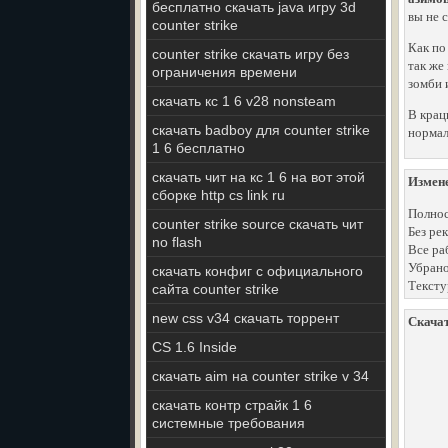
бесплатно скачать java игру 3d
вы не 
counter strike
Как по
counter strike скачать игру без
так же
ограничения времени
зомби 
скачать кс 1 6 v28 nonsteam
В крац
скачать badboy для counter strike
нормал
1 6 бесплатно
скачать чит на кс 1 6 на вот этой
Измен
сборке http cs link ru
Полнос
counter strike source скачать чит
Без ре
no flash
Все ра
Убрано
скачать конфиг с официального
Тексту
сайта counter strike
new css v34 скачать торрент
Скачат
CS 1.6 Inside
скачать aim на counter strike v 34
скачать контр страйк 1 6
системные требования