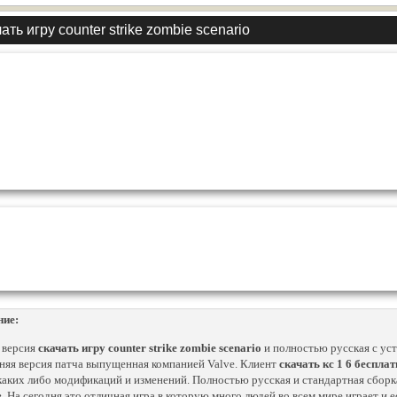
ать игру counter strike zombie scenario
ние:
 версия
скачать игру counter strike zombie scenario
и полностью русская с ус
няя версия патча выпущенная компанией Valve. Клиент
скачать кс 1 6 беспла
каких либо модификаций и изменений. Полностью русская и стандартная сбор
в
. На сегодня это отличная игра в которую много людей во всем мире играет и е