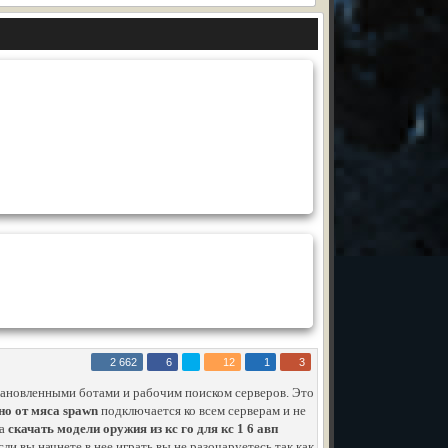
2 662
6
12
1
3
тановленными ботами и рабочим поиском серверов. Это
тно от мяса spawn
подключается ко всем серверам и не
ка
скачать модели оружия из кс го для кс 1 6 авп
сли вы начнете в нее играть вы не разочаруетесь так как