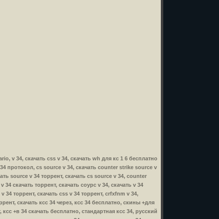
nario, v 34, скачать css v 34, скачать wh для кс 1 6 бесплатно
v 34 протокол, cs source v 34, скачать counter strike source v
чать source v 34 торрент, скачать cs source v 34, counter
ce v 34 скачать торрент, скачать соурс v 34, скачать v 34
 v 34 торрент, скачать css v 34 торрент, crfxfnm v 34,
 торрент, скачать ксс 34 через, ксс 34 бесплатно, скины +для
т, ксс +в 34 скачать бесплатно, стандартная ксс 34, русский