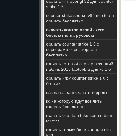
скачать чит opengl 32 для counter
strike 1 6
counter strike source v64 no steam
скачать бесплатно
скачать контра страйк zero
бесплатно на русском
скачать counter strike 1 6 с
серверами через торрент
бесплатно
скачать готовый сервер весенний
паблик 2013 faptobbiu для кс 1 6
скачать игру counter strike 1 0 с
ботами
css для steam скачать торрент
кс на которую идут все читы
скачать бесплатно
скачать counter strike source bcm
torrent
скачать только бани хоп для css
v34