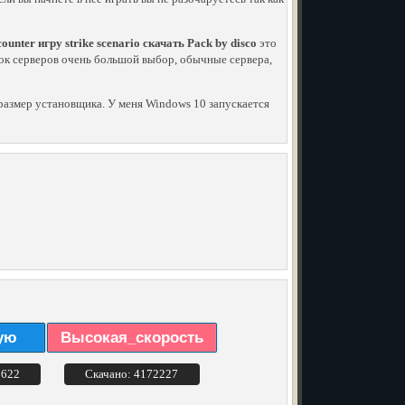
ounter игру strike scenario скачать Pack by disco
это
писок серверов очень большой выбор, обычные сервера,
й размер установщика. У меня Windows 10 запускается
ую
Высокая_скорость
3622
Скачано: 4172227