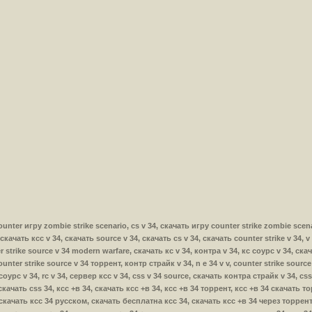
ь counter игру zombie strike scenario, cs v 34, скачать игру counter strike zombie sce
скачать ксс v 34, скачать source v 34, скачать cs v 34, скачать counter strike v 34, 
 strike source v 34 modern warfare, скачать кс v 34, контра v 34, кс соурс v 34, ска
ounter strike source v 34 торрент, контр страйк v 34, n e 34 v v, counter strike sour
соурс v 34, rc v 34, сервер ксс v 34, css v 34 source, скачать контра страйк v 34, css
, скачать css 34, ксс +в 34, скачать ксс +в 34, ксс +в 34 торрент, ксс +в 34 скачать
 скачать ксс 34 русском, скачать бесплатна ксс 34, скачать ксс +в 34 через торрен