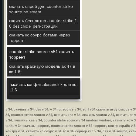
скачать спрей для counter strike
source no steam
скачать бесплатно counter strike 1
6 без смс и регистрации
скачать кс соурс ботами через
торрент
counter strike source v51 скачать
торрент
скачать красивую модель ак 47 в
кс 1 6
скачать конфиг alesandr k для кс
1 6
v 34, скачать v 34, css v 34, v 34 ru, source v 34, surf v34 скачать игру css, cs 
34, counter strike source v 34, скачать ксс v 34, скачать source v 34, скачать cs 
v 34, плагины css v 34, counter strike source v 34 modern warfare, скачать кс v 3
strike v 34 скачать торрент, counter strike source v 34 торрент, контр страйк v 34
контру v 34, скачать кс соурс v 34, rc v 34, сервер ксс v 34, css v 34 source, ска