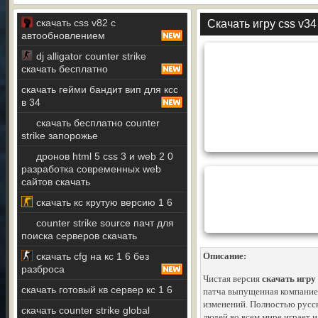
скачать css v82 с
Скачать игру css v34 
автообновлением
dj alligator counter strike
скачать бесплатно
скачать гейми бандит вип для ксс
в 34
скачать бесплатно counter
strike запорожье
дронов html 5 css 3 и web 2 0
разработка современных web
сайтов скачать
скачать кс крутую версию 1 6
counter strike source пачт для
поиска серверов скачать
скачать cfg на кс 1 6 без
Описание:
разброса
Чистая версия
скачать игру 
скачать готовый кв сервер кс 1 6
патча выпущенная компание
изменений. Полностью русск
скачать counter strike global
людей во всем мире играет и