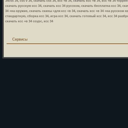
34css 34, css v 34, скачать css 34, ксс +в 34, скачать ксс +в 34, ксс +в 34 торр
скачать русскую ксс 34, скачать ксс 34 русском, скачать бесплатна ксс 34, ска
34 +на оружие, скачать скины +для ксс +в 34, скачать ксс +в 34 +на русском язы
стандартную, сборка ксс 34, игра ксс 34, скачать готовый ксс 34, ксс 34 разбр
скачать ксс +в 34 соурс, ксс 34
Сервисы