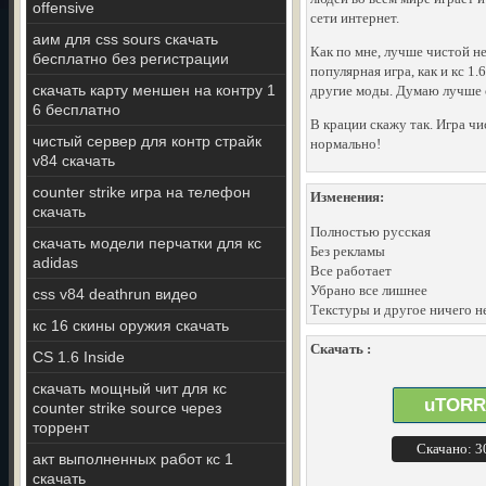
offensive
сети интернет.
аим для css sours скачать
Как по мне, лучше чистой н
бесплатно без регистрации
популярная игра, как и кс 1
скачать карту меншен на контру 1
другие моды. Думаю лучше с
6 бесплатно
В крации скажу так. Игра чи
чистый сервер для контр страйк
нормально!
v84 скачать
counter strike игра на телефон
Изменения:
скачать
Полностью русская
скачать модели перчатки для кс
Без рекламы
adidas
Все работает
Убрано все лишнее
css v84 deathrun видео
Текстуры и другое ничего н
кс 16 скины оружия скачать
Скачать :
CS 1.6 Inside
скачать мощный чит для кс
uTORR
counter strike source через
торрент
Скачано: 
акт выполненных работ кс 1
скачать