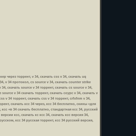
лкер через торрент, v 34, скачать css v 34, скачать uq
 34, v 34 протокол, cs source v 34, скачать counter strike
v 34, скачать source v 34 торрент, скачать cs source v 34,
ike source v 34 скачать торрент, скачать соурс v 34, скачать v
css v 34 торрент, скачать css v 34 торрент, crfxfnm v 34,
 торрент, скачать ксс 34 через, ксс 34 бесплатно, скины +для
т, ксс +в 34 скачать бесплатно, стандартная ксс 34, русский
версии ксс, скачать кс ксс 34, скачать ксс версия 34,
 русском, ксс 34 русская торрент, ксс 34 русский версия,