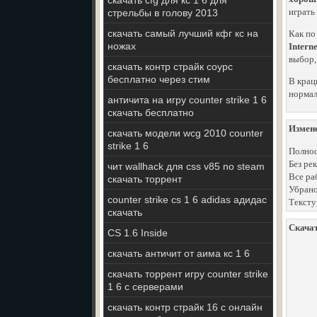
скачать cfg для кс 1 6 для
играть
стрельбы в голову 2013
скачать самый лучший кфг кс на
Как по
ножах
Intern
выбор,
скачать контр страйк соурс
бесплатно через стим
В крац
нормал
античита на игру counter strike 1 6
скачать бесплатно
Измен
скачать модели wcg 2010 counter
strike 1 6
Полнос
Без ре
чит wallhack для css v85 no steam
Все ра
скачать торрент
Убрано
counter strike cs 1 6 adidas адидас
Тексту
скачать
Скачат
CS 1.6 Inside
скачать античит от аима кс 1 6
скачать торрент игру counter strike
1 6 с серверами
скачать контр страйк 16 с онлайн