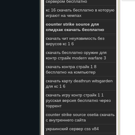
сервером бесплатно
кс 16 скачать бесплатно в которую
играют на чемпах
counter strike source для
спидхак скачать бесплатно
скачать чит неуязвимость без
вирусов кс 1 6
скачать бесплатно оружие для
контр страйк modern warfare 3
скачать контра страйк 1 8
бесплатно на компьютер
скачать карту deathrun witsgarden
для кс 1 6
скачать игру контр страйк 1 1
русская версия бесплатно через
торрент
counter strike source osetia скачать
с внутреннего сайта
украинский сервер css v84