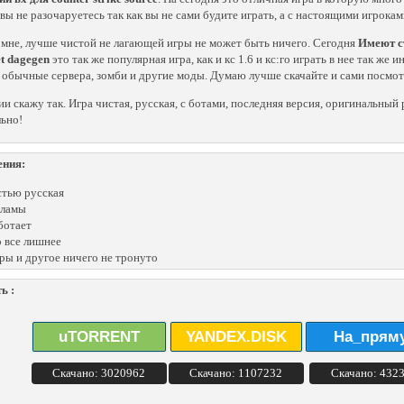
 вы не разочаруетесь так как вы не сами будите играть, а с настоящими игрокам
 мне, лучше чистой не лагающей игры не может быть ничего. Сегодня
Имеют ст
et dagegen
это так же популярная игра, как и кс 1.6 и кс:го играть в нее так же
 обычные сервера, зомби и другие моды. Думаю лучше скачайте и сами посмот
ии скажу так. Игра чистая, русская, с ботами, последняя версия, оригинальны
ьно!
ения:
тью русская
кламы
ботает
 все лишнее
ры и другое ничего не тронуто
ь :
uTORRENT
YANDEX.DISK
На_прям
Скачано: 3020962
Скачано: 1107232
Скачано: 432