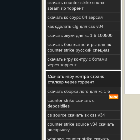
скачать counter strike source
steam rip торрент
скачать кс соурс 84 версия
как сделать cfg для css v84
скачать звуки для кс 1 6 100500
скачать бесплатно игры для пк
counter strike русский спецназ
скачать игру контру с ботами
через торрент
Скачать игру контра страйк
сталкер через торрент
скачать сборки лого для кс 1 6
counter strike скачать с
depositfiles
cs source скачать вх css v34
counter strike source v34 скачать
распрыжку
windows counter strike скачать