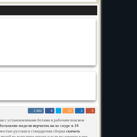
2 662
6
12
1
3
ая с установленными ботами и рабочим поиском
бесплатно модели перчаток на кс соурс в 34
лностью русская и стандартная сборка
скачать
 людей во всем мире играет и если вы начнете в нее