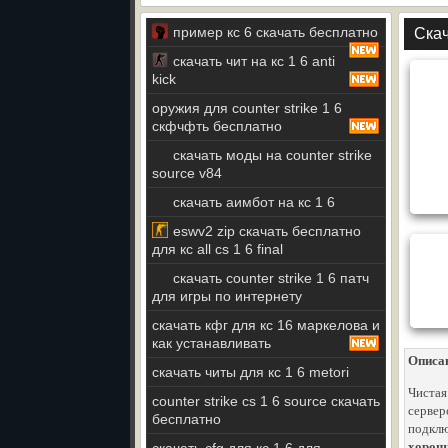
пример кс 6 скачать бесплатно
Скач
скачать чит на кс 1 6 anti
kick
оружия для counter strike 1 6
скфчфть бесплатно
скачать моды на counter strike
source v84
скачать аимбот на кс 1 6
eswv2 zip скачать бесплатно
для кс all cs 1 6 final
скачать counter strike 1 6 патч
для игры по интернету
скачать кфг для кс 16 маркелова и
как устанавливать
Описа
скачать читы для кс 1 6 metori
Чистая
counter strike cs 1 6 source скачать
сервер
бесплатно
подклю
хороши