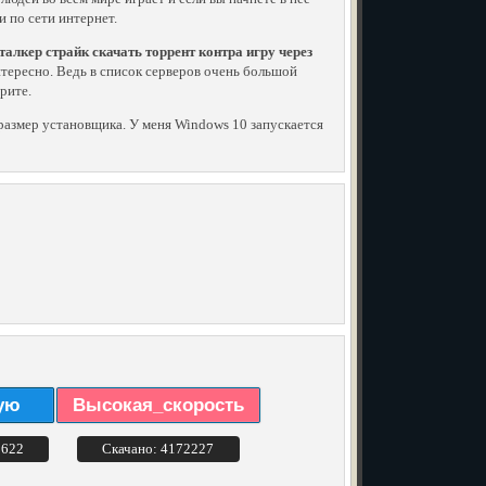
и по сети интернет.
алкер страйк скачать торрент контра игру через
 интересно. Ведь в список серверов очень большой
рите.
й размер установщика. У меня Windows 10 запускается
ую
Высокая_скорость
3622
Скачано: 4172227