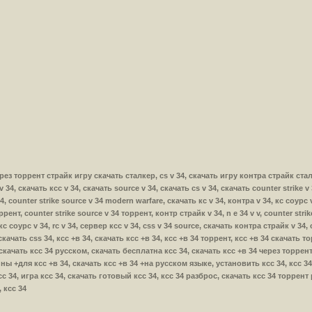
а через торрент страйк игру скачать сталкер, cs v 34, скачать игру контра страйк ста
v 34, скачать ксс v 34, скачать source v 34, скачать cs v 34, скачать counter strike v
, counter strike source v 34 modern warfare, скачать кс v 34, контра v 34, кс соурс 
оррент, counter strike source v 34 торрент, контр страйк v 34, n e 34 v v, counter str
кс соурс v 34, rc v 34, сервер ксс v 34, css v 34 source, скачать контра страйк v 34, 
, скачать css 34, ксс +в 34, скачать ксс +в 34, ксс +в 34 торрент, ксс +в 34 скачать
 скачать ксс 34 русском, скачать бесплатна ксс 34, скачать ксс +в 34 через торрен
ны +для ксс +в 34, скачать ксс +в 34 +на русском языке, установить ксс 34, ксс 34 
сс 34, игра ксс 34, скачать готовый ксс 34, ксс 34 разброс, скачать ксс 34 торрент
 ксс 34