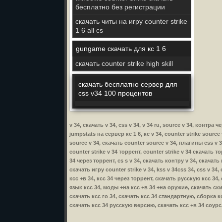
бесплатно без регистрации
скачать читы на игру counter strike
1 6 all cs
gungame скачать для кс 1 6
скачать counter strike high skill
скачать бесплатно сервер для
css v34 100 процентов
v 34, скачать v 34, css v 34, v 34 ru, source v 34, контр
jumpstats на сервер кс 1 6, кс v 34, counter strike source 
source v 34, скачать counter source v 34, плагины css v 34
counter strike v 34 торрент, counter strike v 34 скачать т
34 через торрент, cs s v 34, скачать контру v 34, скачать 
скачать игру counter strike v 34, kss v 34css 34, css v 34
ксс +в 34, ксс 34 через торрент, скачать русскую ксс 34,
язык ксс 34, моды +на ксс +в 34 +на оружие, скачать ски
скачать ксс го 34, скачать ксс 34 стандартную, сборка к
скачать ксс 34 русскую версию, скачать ксс +в 34 соурс,