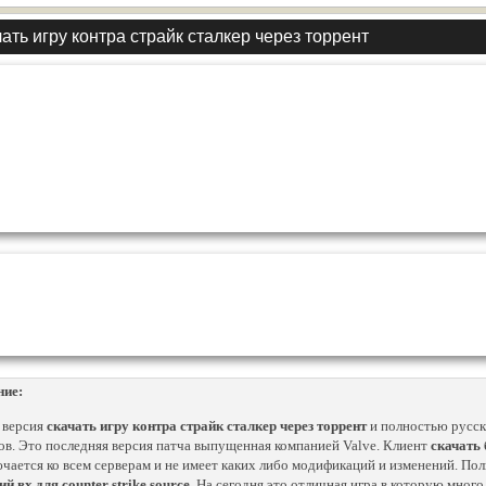
ать игру контра страйк сталкер через торрент
ние:
 версия
скачать игру контра страйк сталкер через торрент
и полностью русск
ов. Это последняя версия патча выпущенная компанией Valve. Клиент
скачать 
чается ко всем серверам и не имеет каких либо модификаций и изменений. По
й вх для counter strike source
. На сегодня это отличная игра в которую много