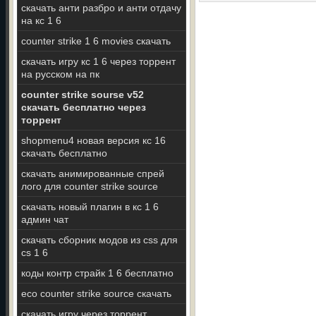
скачать анти разбро и анти отдачу
на кс 1 6
counter strike 1 6 movies скачать
скачать игру кс 1 6 через торрент
на русском на пк
counter strike sourse v52
скачать бесплатно через
торрент
shopmenu4 новая версия кс 16
скачать бесплатно
скачать анимированные спрей
лого для counter strike source
скачать новый плагин в кс 1 6
админ чат
скачать сборник модов из css для
cs 1 6
коды контр страйк 1 6 бесплатно
eco counter strike source скачать
скачать игру через торрент