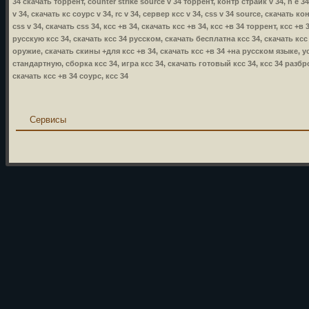
34 скачать торрент, counter strike source v 34 торрент, контр страйк v 34, n e 34
v 34, скачать кс соурс v 34, rc v 34, сервер ксс v 34, css v 34 source, скачать ко
css v 34, скачать css 34, ксс +в 34, скачать ксс +в 34, ксс +в 34 торрент, ксс +
русскую ксс 34, скачать ксс 34 русском, скачать бесплатна ксс 34, скачать ксс
оружие, скачать скины +для ксс +в 34, скачать ксс +в 34 +на русском языке, уст
стандартную, сборка ксс 34, игра ксс 34, скачать готовый ксс 34, ксс 34 разбр
скачать ксс +в 34 соурс, ксс 34
Сервисы