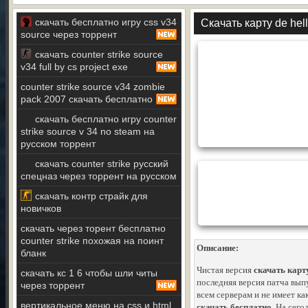
скачать бесплатно игру css v34
Скачать карту de hell
source через торрент
скачать counter strike source
v34 full by cs project exe
counter strike source v34 zombie
paсk 2007 скачать бесплатно
скачать бесплатно игру counter
strike source v 34 no steam на
русском торрент
скачать counter strike русский
спецназ через торрент на русском
скачать контр страйк для
новичков
скачать через торент бесплатно
counter strike похожая на поинт
Описание:
бланк
Чистая версия
скачать карту
скачать кс 1 6 чтобы шли читы
последняя версия патча вып
через торрент
всем серверам и не имеет к
вертикальное меню на css и html
скачать бесплатно
. На сего