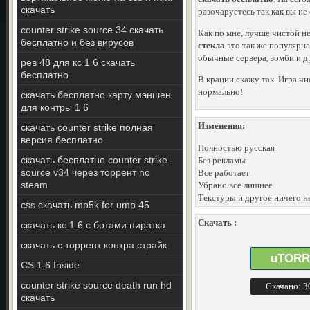
скачать
разочаруетесь так как вы не
counter strike source 34 скачать
Как по мне, лучше чистой н
бесплатно и без вирусов
стекла
это так же популярная
обычные сервера, зомби и д
рев 48 для кс 1 6 скачать
бесплатно
В крации скажу так. Игра чи
нормально!
скачать бесплатно карту мэншен
для контры 1 6
Изменения:
скачать counter strike полная
версия бесплатно
Полностью русская
скачать бесплатно counter strike
Без рекламы
source v34 через торрент no
Все работает
steam
Убрано все лишнее
Текстуры и другое ничего н
css скачать mp5k for ump 45
Скачать :
скачать кс 1 6 с ботами пиратка
скачать с торрент контра страйк
uTORR
CS 1.6 Inside
counter strike source death run hd
Скачано: 
скачать