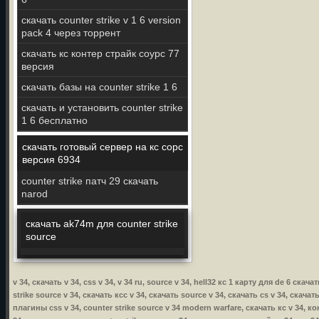
скачать counter strike v 1 6 version
pack 4 через торрент
скачать кс контер страйк соурс 77
версия
скачать базы на counter strike 1 6
скачать и установить counter strike
1 6 бесплатно
скачать готовый сервер на кс сорс
версия 6934
counter strike патч 29 скачать
narod
скачать ak74m для counter strike
source
v 34, скачать v 34, css v 34, v 34 ru, source v 34, hell32 кс 1 карту для de 6 скача
strike source v 34, скачать ксс v 34, скачать source v 34, скачать cs v 34, скачат
плагины css v 34, counter strike source v 34 modern warfare, скачать кс v 34, кон