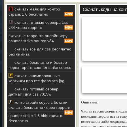
скачать маяк для контро
Скачать коды на кон
страйк 1 6 бесплатно
скачать готовые сервера css
v34 через торрент
скачать с торрента онлайн игру
counter strike source v84
скачать все для css бесплатно
без лимита
скачать бесплатно и быстро
через торент counter strike source
скачать анимированные
картинки про ксс формата jpg
скачать готовый сервер
детматч для css v815w
контр страйк соурс с ботами
Описание:
скачать бесплатно через торрент
Чистая версия
скачать коды
counter strike 1 6 hlds скачать
последняя версия патча вып
бесплатно
имеет каких либо модификац
отличная игра в которую мно