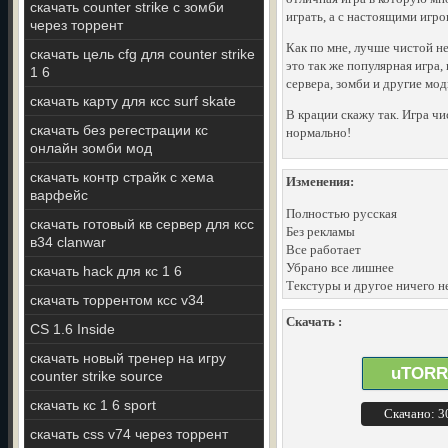
скачать counter strike с зомби
играть, а с настоящими игро
через торрент
Как по мне, лучше чистой н
скачать цель cfg для counter strike
это так же популярная игра,
1 6
сервера, зомби и другие мо
скачать карту для ксс surf skate
В крации скажу так. Игра чи
скачать без регестрации кс
нормально!
онлайн зомби мод
скачать контр страйк с хема
Изменения:
варфейс
Полностью русская
скачать готовый кв сервер для ксс
Без рекламы
в34 clanwar
Все работает
Убрано все лишнее
скачать hack для кс 1 6
Текстуры и другое ничего н
скачать торрентом ксс v34
Скачать :
CS 1.6 Inside
скачать новый тренер на игру
uTORR
counter strike source
скачать кс 1 6 sport
Скачано: 
скачать css v74 через торрент