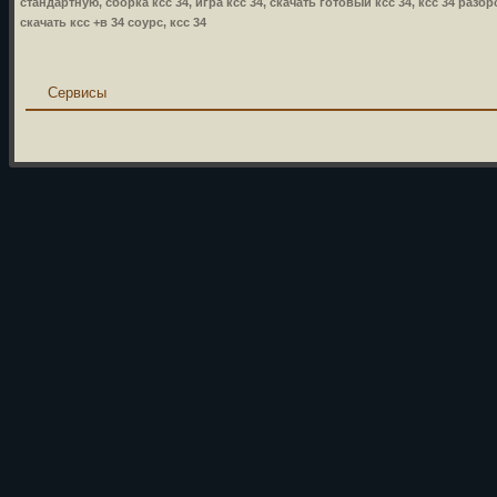
стандартную, сборка ксс 34, игра ксс 34, скачать готовый ксс 34, ксс 34 разбр
скачать ксс +в 34 соурс, ксс 34
Сервисы