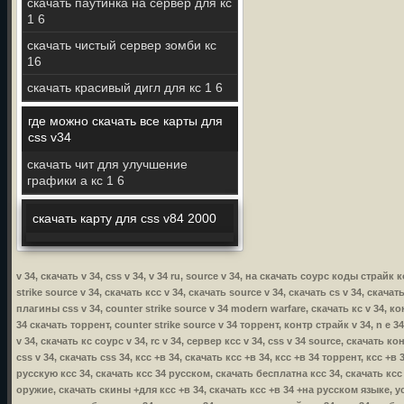
скачать паутинка на сервер для кс
1 6
скачать чистый сервер зомби кс
16
скачать красивый дигл для кс 1 6
где можно скачать все карты для
css v34
скачать чит для улучшение
графики а кс 1 6
скачать карту для css v84 2000
v 34, скачать v 34, css v 34, v 34 ru, source v 34, на скачать соурс коды страйк 
strike source v 34, скачать ксс v 34, скачать source v 34, скачать cs v 34, скачат
плагины css v 34, counter strike source v 34 modern warfare, скачать кс v 34, кон
34 скачать торрент, counter strike source v 34 торрент, контр страйк v 34, n e 34
v 34, скачать кс соурс v 34, rc v 34, сервер ксс v 34, css v 34 source, скачать ко
css v 34, скачать css 34, ксс +в 34, скачать ксс +в 34, ксс +в 34 торрент, ксс +
русскую ксс 34, скачать ксс 34 русском, скачать бесплатна ксс 34, скачать ксс
оружие, скачать скины +для ксс +в 34, скачать ксс +в 34 +на русском языке, уст