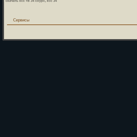
скачать ксс +в 34 соурс, ксс 34
Сервисы