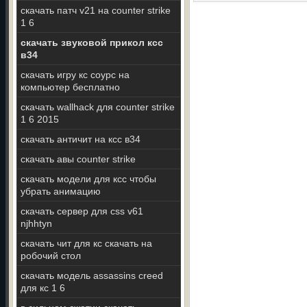
скачать патч v21 на counter strike
1 6
скачать звуковой прикол ксс
в34
скачать игру кс соурс на
компьютер бесплатно
скачать wallhack для counter strike
1 6 2015
скачать античит на ксс в34
скачать авы counter strike
скачать модели для ксс чтобы
убрать анимацию
скачать сервер для css v61
njhhtyn
скачать чит для кс скачать на
робочий стол
скачать модель assassins creed
для кс 1 6