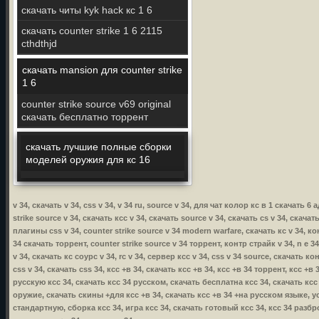
скачать читы kyk hack кс 1 6
скачать counter strike 1 6 2115
cthdthjd
скачать mansion для counter strike
1 6
counter strike source v69 original
скачать бесплатно торрент
скачать лучшие полные сборки
моделей оружия для кс 16
v 34, скачать v 34, css v 34, v 34 ru, source v 34, для чат колор кс в 1 скачать 6
strike source v 34, скачать ксс v 34, скачать source v 34, скачать cs v 34, скачат
плагины css v 34, counter strike source v 34 modern warfare, скачать кс v 34, кон
34 скачать торрент, counter strike source v 34 торрент, контр страйк v 34, n e 34
v 34, скачать кс соурс v 34, rc v 34, сервер ксс v 34, css v 34 source, скачать ко
css v 34, скачать css 34, ксс +в 34, скачать ксс +в 34, ксс +в 34 торрент, ксс +
русскую ксс 34, скачать ксс 34 русском, скачать бесплатна ксс 34, скачать ксс
оружие, скачать скины +для ксс +в 34, скачать ксс +в 34 +на русском языке, уст
стандартную, сборка ксс 34, игра ксс 34, скачать готовый ксс 34, ксс 34 разбр