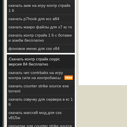
скачать аим на игру контр страйк
1 6
скачать p7hook для ксс в84
скачать макро файлы для x7 кс го
скачать контр страйк 1 6 с ботами
и зомби бесплатно
фоновое меню для css v84
Скачать контр страйк соурс
версия 84 бесплатно
скачать чит contrbaks на игру
контра сити на контробаксы
скачать counter strike source exe
torrent
скачать озвучку для сервера в кс 1
6
скачать warcraft мод для css
v815w
перчатки для counter strike source