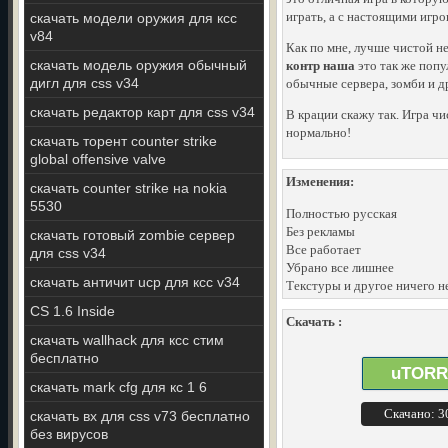
играть, а с настоящими игро
скачать модели оружия для ксс
v84
Как по мне, лучше чистой н
скачать модель оружия обычный
контр наша
это так же попул
дигл для css v34
обычные сервера, зомби и д
скачать редактор карт для css v34
В крации скажу так. Игра чи
нормально!
скачать торент counter strike
global offensive valve
Изменения:
скачать counter strike на nokia
5530
Полностью русская
Без рекламы
скачать готовый zombie сервер
Все работает
для css v34
Убрано все лишнее
скачать античит ucp для ксс v34
Текстуры и другое ничего н
CS 1.6 Inside
Скачать :
скачать wallhack для ксс стим
бесплатно
uTORR
скачать mark cfg для кс 1 6
Скачано: 
скачать вх для css v73 бесплатно
без вирусов