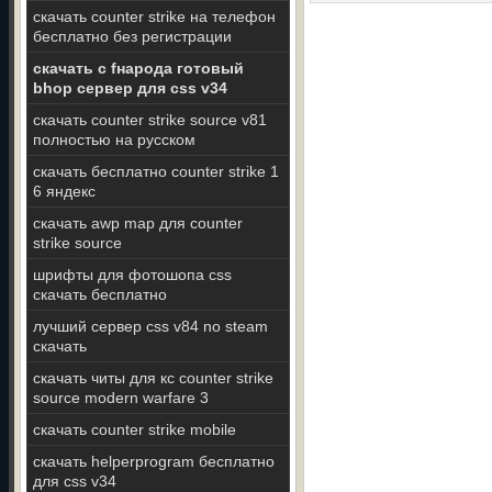
скачать counter strike на телефон
бесплатно без регистрации
скачать с fнарода готовый
bhop сервер для css v34
скачать counter strike source v81
полностью на русском
скачать бесплатно counter strike 1
6 яндекс
скачать awp map для counter
strike source
шрифты для фотошопа css
скачать бесплатно
лучший сервер css v84 no steam
скачать
скачать читы для кс counter strike
source modern warfare 3
скачать counter strike mobile
скачать helperprogram бесплатно
для css v34