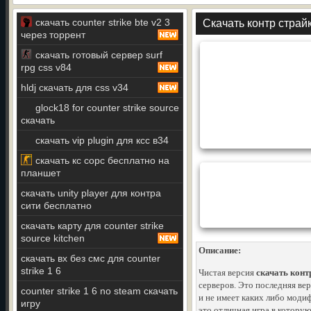
скачать counter strike bte v2 3
Скачать контр страй
через торрент
скачать готовый сервер surf
rpg css v84
hldj скачать для css v34
glock18 for counter strike source
скачать
скачать vip plugin для ксс в34
скачать кс сорс бесплатно на
планшет
скачать unity player для контра
сити бесплатно
скачать карту для counter strike
source kitchen
Описание:
скачать вх без смс для counter
strike 1 6
Чистая версия
скачать конт
серверов. Это последняя ве
counter strike 1 6 no steam скачать
и не имеет каких либо моди
игру
это отличная игра в которую