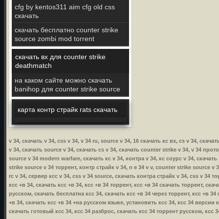
cfg by kentos311 aim cfg old css
скачать
скачать бесплатно counter strike
source zombi mod torrent
скачать вх для counter strike
deathmatch
на каком сайте можно скачать
banihop для counter strike source
карта контр страйк rats скачать
v 34, скачать v 34, css v 34, v 34 ru, source v 34, 16 скачать кс вх, cs v 34, скач
v 34, скачать source v 34, скачать cs v 34, скачать counter strike v 34, v 34 прот
source v 34 modern warfare, скачать кс v 34, контра v 34, кс соурс v 34, скачать 
strike source v 34 торрент, контр страйк v 34, n e 34 v v, counter strike source v
rc v 34, сервер ксс v 34, css v 34 source, скачать контра страйк v 34, css v 34 то
ксс +в 34, скачать ксс +в 34, ксс +в 34 торрент, ксс +в 34 скачать торрент, ска
русском, скачать бесплатна ксс 34, скачать ксс +в 34 через торрент, ксс +в 3
+в 34, скачать ксс +в 34 +на русском языке, установить ксс 34, ксс 34 версии кс
скачать готовый ксс 34, ксс 34 разброс, скачать ксс 34 торрент русском, ксс 3