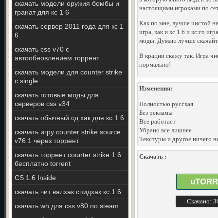
скачать модели оружия бомбы и
настоящими игроками по сет
гранат для кс 1 6
Как по мне, лучше чистой н
скачать сервер 2011 года для кс 1
игра, как и кс 1.6 и кс:го 
6
моды. Думаю лучше скачайт
скачать css v70 c
В крации скажу так. Игра чи
автообновлением торрент
нормально!
скачать модели для counter strike
с single
Изменения:
скачать готовые моды для
серверов css v34
Полностью русская
Без рекламы
скачать обычный сд хак для кс 1 6
Все работает
Убрано все лишнее
скачать игру counter strike source
Текстуры и другое ничего н
v76 1 через торрент
скачать торрент counter strike 1 6
Скачать :
бесплатно torrent
CS 1.6 Inside
uTORR
скачать чит валхак спидхак кс 1 6
Скачано: 
скачать wh для css v80 no steam