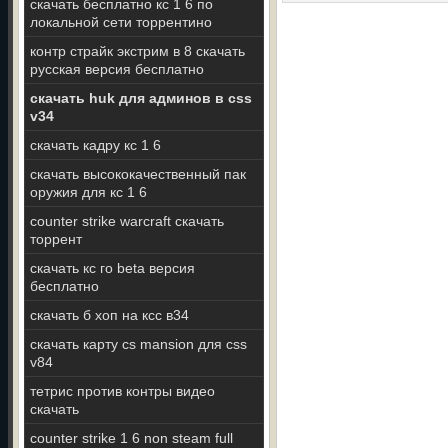
скачать бесплатно кс 1 6 по
локальной сети торрентино
контр страйк экстрим в 8 скачать
русская версия бесплатно
скачать huk для админов в css
v34
скачать кадру кс 1 6
скачать высококачественный пак
оружия для кс 1 6
counter strike warcraft скачать
торрент
скачать кс го beta версия
бесплатно
скачать б хоп на ксс в34
скачать карту cs mansion для css
v84
тетрис против контры видео
скачать
counter strike 1 6 non steam full