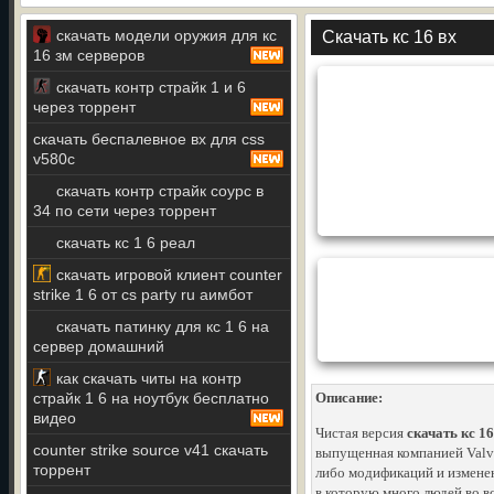
скачать модели оружия для кс
Скачать кс 16 вх
16 зм серверов
скачать контр страйк 1 и 6
через торрент
скачать беспалевное вх для css
v580c
скачать контр страйк соурс в
34 по сети через торрент
скачать кс 1 6 реал
скачать игровой клиент counter
strike 1 6 от cs party ru аимбот
скачать патинку для кс 1 6 на
сервер домашний
как скачать читы на контр
страйк 1 6 на ноутбук бесплатно
Описание:
видео
Чистая версия
скачать кс 16
counter strike source v41 скачать
выпущенная компанией Valv
торрент
либо модификаций и измене
в которую много людей во все