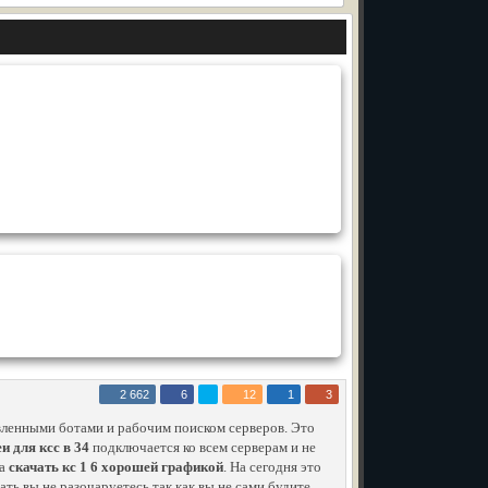
2 662
6
12
1
3
вленными ботами и рабочим поиском серверов. Это
и для ксс в 34
подключается ко всем серверам и не
ка
скачать кс 1 6 хорошей графикой
. На сегодня это
ать вы не разочаруетесь так как вы не сами будите