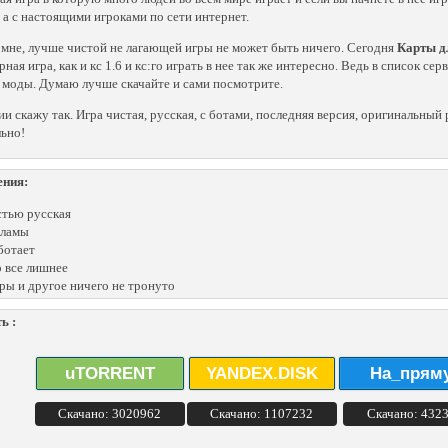
, а с настоящими игроками по сети интернет.
 мне, лучше чистой не лагающей игры не может быть ничего. Сегодня
Карты дл
рная игра, как и кс 1.6 и кс:го играть в нее так же интересно. Ведь в список 
 моды. Думаю лучше скачайте и сами посмотрите.
ии скажу так. Игра чистая, русская, с ботами, последняя версия, оригинальны
ьно!
ения:
тью русская
кламы
ботает
 все лишнее
ры и другое ничего не тронуто
ь :
uTORRENT
YANDEX.DISK
На_прям
Скачано: 3020962
Скачано: 1107232
Скачано: 432