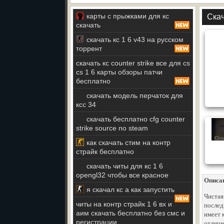
карты с прыжками для кс
Скач
скачать
скачать кс 1 6 v43 на русском
торрент
скачать кс counter strike все для cs
cs 1 6 карты обзоры патчи
бесплатно
скачать модель перчаток для
ксс 34
скачать бесплатно cfg counter
strike source no steam
как скачать стим на контр
страйк бесплатно
скачать читы для кс 1 6
opengl32 чтобы все красное
Описа
я скачал кс а как запустить
Чистая
читы на контр страйк 1 6 вх и
послед
аим скачать бесплатно без смс и
имеет 
регистрации
отличн