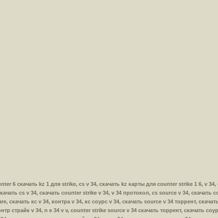
ounter 6 скачать kz 1 для strike, cs v 34, скачать kz карты для counter strike 1 6, v 34
скачать cs v 34, скачать counter strike v 34, v 34 протокол, cs source v 34, скачать c
e, скачать кс v 34, контра v 34, кс соурс v 34, скачать source v 34 торрент, скачать 
нтр страйк v 34, n e 34 v v, counter strike source v 34 скачать торрент, скачать соур