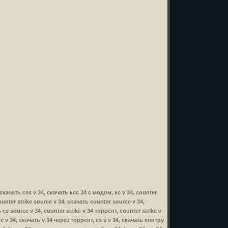
, скачать css v 34, скачать ксс 34 с модом, кс v 34, counter
ounter strike source v 34, скачать counter source v 34,
cs source v 34, counter strike v 34 торрент, counter strike v
с v 34, скачать v 34 через торрент, cs s v 34, скачать контру