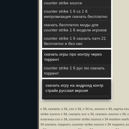
counter strike source
counter strike 1 6 cs 1 6
импровизация скачать бесплатно
скачать бесплатно моды для
counter strike 1 6 модели игроков
counter strike 1 6 скачать патч 21
бесплатно и без смс
скачать игры про контру через
торрент
counter strike 1 6 рус iso скачать
торрент
скачать игру на андроид контр
страйк русская версия
v 34, скачать v 34, css v 34, v 34 ru, source v 34, карты c
strike source v 34, скачать ксс v 34, скачать source v 34, 
плагины css v 34, counter strike source v 34 modern warfar
34 скачать торрент, counter strike source v 34 торрент, ко