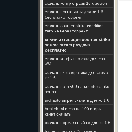
скачать контр страйк 16 с зомби
скачать новые читы для кс 1 6
бесплатно торрент
скачать counter strike condition
zero не через торрент
ключи активация counter strike
source steam раздача
бесплатно
скачать конфиг на фпс для css
v84
скачать вх квадратики для стима
кс 1 6
скачать патч v60 на counter strike
source
svd auto sniper скачать для кс 1 6
html xhtml и css на 100 игорь
квинт скачать
скачать нормальный вх для кс 1 6
trigger для css v72 скачать