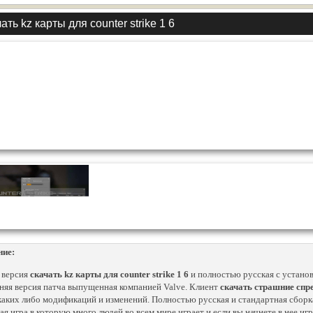
ать kz карты для counter strike 1 6
ние:
 версия
скачать kz карты для counter strike 1 6
и полностью русская с устано
няя версия патча выпущенная компанией Valve. Клиент
скачать страшние спре
каких либо модификаций и изменений. Полностью русская и стандартная сбор
ая игра в которую много людей во всем мире играет и если вы начнете в нее игр