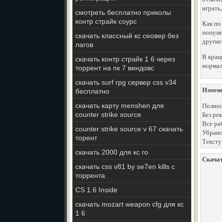
играть
смотреть бесплатно приколы
контр страйк соурс
Как по
популя
скачать классный кс сеовер без
другие
лагов
В крац
скачать контр страйк 1 6 через
нормал
торрент на пк 7 виндовс
скачать surf rpg сервер css v34
Измен
бесплатно
скачать карту menshen для
Полнос
counter strike source
Без ре
Все ра
counter strike source v 67 скачать
Убрано
торент
Тексту
скачать 2000 для кс го
Скачат
скачать css v81 by se7en kills с
торрента
CS 1.6 Inside
скачать mozart weapon cfg для кс
1 6