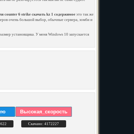
я counter 6 strike скачать kz 1 содержимое
это так же
серверов очень большой выбор, обычные сервера, зомби и
й размер установщика. У меня Windows 10 запускается
ую
Высокая_скорость
3622
Скачано: 4172227