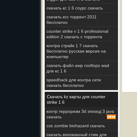
скачать кс 1 6 соурс скачать
скачать ксс торрент 2011
бесплатно
counter strike v 1 6 professional
edition 2 скачать с торрента
контра страйк 1 7 скачать
бесплатно русская версия на
компьютер
скачать файл awp rooftops wad
для кс 1 6
speedhack для контра сити
скачать бесплатно
Скачать kz карты для counter
strike 1 6
контр терроризм 3d эпизод 3 java
скачать
css zombie biohazard скачать
скачать взломанный стим для