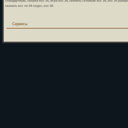
стандартную, сборка ксс 34, игра ксс 34, скачать готовый ксс 34, ксс 34 разбр
скачать ксс +в 34 соурс, ксс 34
Сервисы