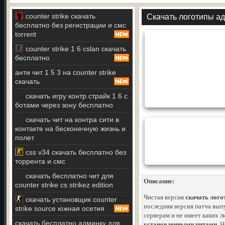
counter strike скачать
Скачать логотипы ад
бесплатно без регистрации и смс
torrent
counter strike 1 6 cslan скачать
бесплатно
анти чит 1 5 3 на counter strike
скачать
скачать игру контр страйк 1 6 с
ботами через зону бесплатно
скачать чит на контра сити в
контакте на бесконечную жизнь и
полет
css v34 скачать бесплатно без
торрента и смс
скачать бесплатно чит для
Описание:
counter strike cs strikez edition
Чистая версия
скачать лого
скачать установщик counter
последняя версия патча вып
strike source южная осетия
серверам и не имеет каких 
скачать бесплатно админку для
установленными читами
. 