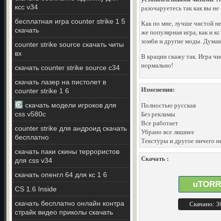
ксс v34
разочаруетесь так как вы не
бесплатная игра counter strike 1 5
Как по мне, лучше чистой н
скачать
же популярная игра, как и к
зомби и другие моды. Думаю
counter strike source скачать читы
вх
В крации скажу так. Игра чи
нормально!
скачать counter strike source c34
скачать лазер на пистолет в
Изменения:
counter strike 1 6
скачать модели игроков для
Полностью русская
css v580c
Без рекламы
Все работает
counter strike для андроид скачать
Убрано все лишнее
бесплатно
Текстуры и другое ничего н
скачать паки скины террористов
Скачать :
для css v34
скачать опенгл 64 для кс 1 6
uTORR
CS 1.6 Inside
скачать бесплатно онлайн контра
Скачано: 
страйк видео приколы скачать