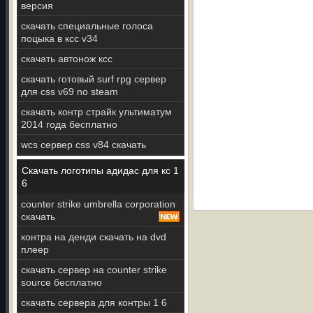
версия
скачать специальные голоса
поцыка в ксс v34
скачать автонож ксс
скачать готовый surf rpg сервер
для css v69 no steam
скачать контр страйк ультиматум
2014 года бесплатно
wcs сервер css v84 скачать
Скачать логотипы адидас для кс 1
6
counter strike umbrella corporation
скачать
контра на денди скачать на dvd
плеер
скачать сервер на counter strike
source бесплатно
скачать сервера для контры 1 6