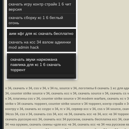
скачать игру контр страйк 1 6 чит
версия
скачать сборку кс 1 6 беглый
огонь
аим кфг для кс скачать бесплатно
скачать на ксс 34 взлом админки
mod admin hack
скачать звуки наркомана
павлика для кс 1 6 скачать
торрент
v 34, скачать v 34, css v 34, v 34 ru, source v 34, логотипы 6 скачать 1 кс для 
34, counter strike source v 34, скачать ксс v 34, скачать source v 34, скачать cs 
v 34, плагины css v 34, counter strike source v 34 modern warfare, скачать кс v 3
strike v 34 скачать торрент, counter strike source v 34 торрент, контр страйк v 34
контру v 34, скачать кс соурс v 34, rc v 34, сервер ксс v 34, css v 34 source, ска
34css 34, css v 34, скачать css 34, ксс +в 34, скачать ксс +в 34, ксс +в 34 торр
скачать русскую ксс 34, скачать ксс 34 русском, скачать бесплатна ксс 34, ска
34 +на оружие, скачать скины +для ксс +в 34, скачать ксс +в 34 +на русском язы