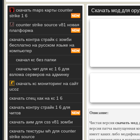
скачать maps карты counter
Скачать мод для ору
strike 1 6
counter strike source v81 новая
платформа
скачать контра страйк с зомби
бесплатно на русском языке на
компьютер
скачал кс без папки
скачать чит для кс 1 6 для
взлома серверов на админку
скачать кс мониторинг на сайт
ucoz
скачать спец хак на кс 1 6
скачать контру страйк 1 6 для
читов
Описание:
скачать аим для css v81 зомби
Чистая версия
скачать мод 
версия патча выпущенная к
скачать текстуры wh для counter
имеет каких либо модификац
strike source
это отличная игра в которую