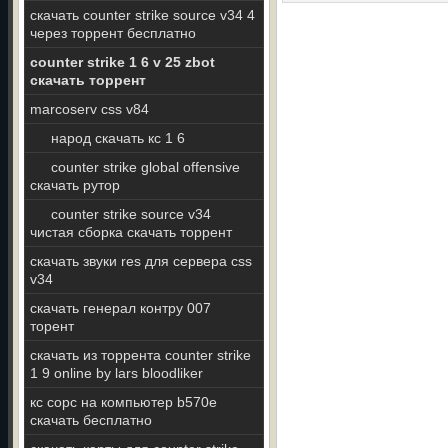
скачать counter strike source v34 4
через торрент бесплатно
counter strike 1 6 v 25 zbot
скачать торрент
marcoserv css v84
народ скачать кс 1 6
counter strike global offensive
скачать рутор
counter strike source v34
чистая сборка скачать торрент
скачать звуки res для сервера css
v34
скачать генерал контру 007
торент
скачать из торрента counter strike
1 9 online by lars bloodliker
кс сорс на компьютер b570e
скачать бесплатно