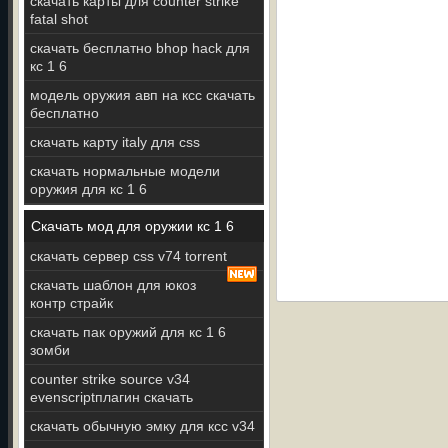
скачать карты для counter strike
fatal shot
скачать бесплатно bhop hack для
кс 1 6
модель оружия авп на ксс скачать
бесплатно
скачать карту italy для css
скачать нормальные модели
оружия для кс 1 6
Скачать мод для оружии кс 1 6
скачать сервер css v74 torrent
скачать шаблон для юкоз
контр страйк
скачать пак оружий для кс 1 6
зомби
counter strike source v34
evenscriptплагин скачать
скачать обычную эмку для ксс v34