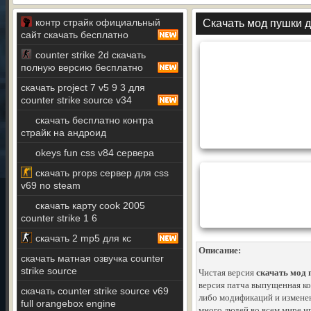
контр страйк официальный
Скачать мод пушки д
сайт скачать бесплатно
counter strike 2d скачать
полную версию бесплатно
скачать project 7 v5 9 3 для
counter strike source v34
скачать бесплатно контра
страйк на андроид
okeys fun css v84 сервера
скачать props сервер для css
v69 no steam
скачать карту cook 2005
counter strike 1 6
скачать 2 mp5 для кс
Описание:
скачать матная озвучка counter
strike source
Чистая версия
скачать мод 
версия патча выпущенная к
скачать counter strike source v69
либо модификаций и измене
full orangebox engine
много людей во всем мире иг