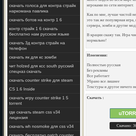
игроками по сети интернет.
скачать голоса для контра страйк
наркомана павлика
Как по мне, лучше чистой н
скачать ботов на контр 1 6
это так же популярная игра,
сервера, зомби и другие мо
контр страйк 1 6 скачать
бесплатно нам русском языке
В крации скажу так. Игра чи
нормально!
скачать 3д контра страйк на
телефон
Изменения:
скачать як для кс зомби
Полностью русская
чит holzed для ксс south русский
Без рекламы
спецназ скачать
Все работает
скачать counter strike для steam
Убрано все лишнее
Текстуры и другое ничего н
CS 1.6 Inside
скачать игру counter strike 1 5
Скачать :
torrent
где скачать steam css v34
uTORR
лицензия
Скачано: 
скачать wh nosmoke для css v34
скачать бесплатно patch counter