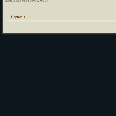
скачать ксс +в 34 соурс, ксс 34
Сервисы