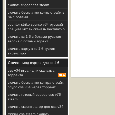
скачать trigger css steam
скачать бесплатно контр страйк в
84 с ботами
counter strike source v34 русский
спецназ чит вх скачать бесплатно
скачать кс 1 6 с ботами русская
версия с ботами торент
скачать карту к кс 1 6 тускан
виртус про
Скачать мод вартри для кс 1 6
css v34 игра на пк скачать с
торрента
скачать бесплатно контра страйк
соурс css v34 через торрент
скачать готовый сервер css v76
steam
скачать скрипт лагер для css v34
trigger css steam скачать