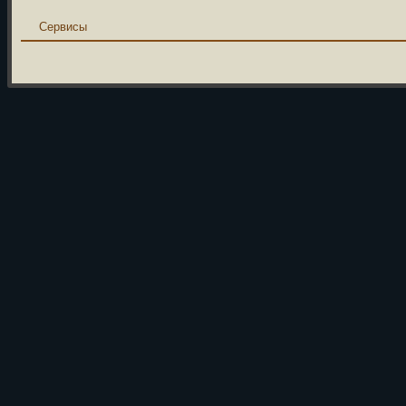
Сервисы