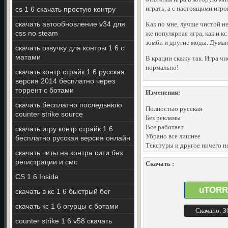
играть, а с настоящими игро
cs 1 6 скачать простую контру
скачать автообновление v34 для
Как по мне, лучше чистой н
css no steam
же популярная игра, как и к
зомби и другие моды. Думаю
скачать озвучку для контры 1 6 с
матами
В крации скажу так. Игра чи
нормально!
скачать контр страйк 1 6 русская
версия 2014 бесплатно через
торрент с ботами
Изменения:
скачать бесплатно последьнюю
Полностью русская
counter strike source
Без рекламы
Все работает
скачать игру контр страйк 1 6
Убрано все лишнее
бесплатно русская версия онлайн
Текстуры и другое ничего н
скачать читы на контра сити без
регистрации и смс
Скачать :
CS 1.6 Inside
uTORR
скачать в кс 1 6 быстрый бег
скачать кс 1 6 огурцы с ботами
Скачано: 
counter strike 1 6 v58 скачать