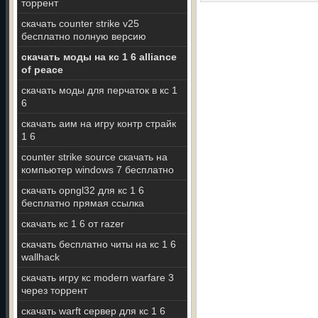
торрент
скачать counter strike v25
бесплатно полную версию
скачать моды на кс 1 6 alliance
of peace
скачать моды для перчаток в кс 1
6
скачать аим на игру контр страйк
1 6
counter strike source скачать на
компьютер windows 7 бесплатно
скачать opngl32 для кс 1 6
бесплатно прямая ссылка
скачать кс 1 6 от razer
скачать бесплатно читы на кс 1 6
wallhack
скачать игру кс modern warfare 3
через торрент
скачать warft сервер для кс 1 6