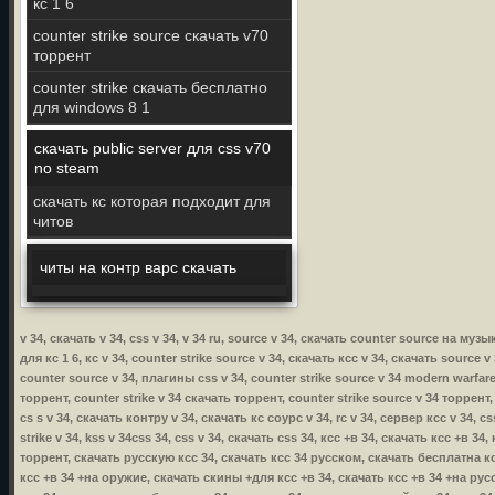
кс 1 6
counter strike source скачать v70
торрент
counter strike скачать бесплатно
для windows 8 1
скачать public server для css v70
no steam
скачать кс которая подходит для
читов
читы на контр варс скачать
v 34, скачать v 34, css v 34, v 34 ru, source v 34, скачать counter source на му
для кс 1 6, кс v 34, counter strike source v 34, скачать ксс v 34, скачать source v
counter source v 34, плагины css v 34, counter strike source v 34 modern warfare,
торрент, counter strike v 34 скачать торрент, counter strike source v 34 торрент,
cs s v 34, скачать контру v 34, скачать кс соурс v 34, rc v 34, сервер ксс v 34, 
strike v 34, kss v 34css 34, css v 34, скачать css 34, ксс +в 34, скачать ксс +в 
торрент, скачать русскую ксс 34, скачать ксс 34 русском, скачать бесплатна кс
ксс +в 34 +на оружие, скачать скины +для ксс +в 34, скачать ксс +в 34 +на русс