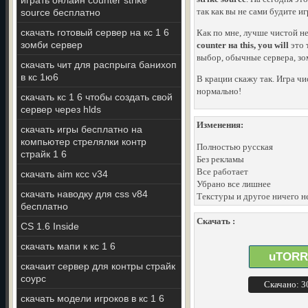
играть онлайн counter strike
так как вы не сами будите и
source бесплатно
скачать готовый сервер на кс 1 6
Как по мне, лучше чистой н
зомби сервер
counter на this, you will
это 
выбор, обычные сервера, зо
скачать чит для распрыга банихоп
в кс 1ю6
В крации скажу так. Игра чи
нормально!
скачать кс 1 6 чтобы создать свой
сервер через hlds
Изменения:
скачать игры бесплатно на
компьютер стрелялки контр
Полностью русская
страйк 1 6
Без рекламы
Все работает
скачать aim ксс v34
Убрано все лишнее
скачать наводку для css v84
Текстуры и другое ничего н
бесплатно
Скачать :
CS 1.6 Inside
скачать мапи к кс 1 6
uTORR
скачаит сервер для контры страйк
соурс
Скачано: 
скачать модели игроков в кс 1 6