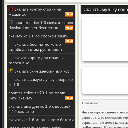
скачать контру страйк на
Скачать музыку count
машинах
counter strike 1 6 скачать через
dowload master бесплатно
скачать кс 1 6 со сборкой зомби
скачать бесплатно контр
страйк для стим рус торрент
скачать прогу для измены
голоса в кс
скачать скин женский для ксс
скачать самую лучшую версию
кс 1 6
counter strike s v70 1 no steam
читы скачать
Описание:
скачать аим для кс 1 6 с версией
47 бесплатно
Чистая версия
скачать музык
серверов. Это последняя ве
скачать кс 1 6 много карт с ботами
серверам и не имеет каких 
strike source
. На сегодня эт