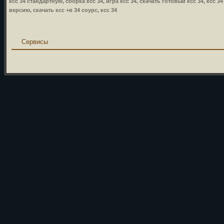
ксс 34 стандартную, сборка ксс 34, игра ксс 34, скачать готовый ксс 34, ксс 3
версию, скачать ксс +в 34 соурс, ксс 34
Сервисы