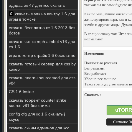
так как вы не сами будите и
адидас ак 47 для ксс скачать
скачать маяк на контру 1 6 для
Как по мне, лучше чистой н
игры в томске
же популярная игра, как и к
зомби и другие моды. Думаю
скачать бесплатно кс 1 6 2013 без
ботов
В крации скажу так. Игра чи
нормально!
скачать чит кс mph aimbot v16 для
cs 1 6
Изменения:
играть контр страйк 1 6 бесплатно
Полностью русская
скачать готовый сервер для css by
Без рекламы
хакер
Все работает
скачать плагин sourcemod для css
Убрано все лишнее
v84
Текстуры и другое ничего н
CS 1.6 Inside
Скачать :
скачать торрент counter strike
source v81 без стима
uTORR
config cfg для кс 1 6 скачать j
sxysq
Скачано: 
скачать скины админов для ксс