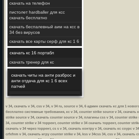
скачать на телефон
пистолет hardballer для ксс
скачать бесплатно
скачать беспалевный аим на ксс в
34 без вирусов
скачать все карты серф для кс 1 6
скачать кс 16 портабл
скачать тренер для кс
скачать читы на анти разброс и
анти отдача для кс 1 6 всех
патчей
v 34, скачать v 34, css v 34, v 34 ru, source v 34, 6 админ скачать кс для 1 нов
бесплатно системные требования, кс v 34, counter strike source v 34, скачать ксс
strike source v 34, скачать counter source v 34, плагины css v 34, counter strike
34, counter strike v 34 торрент, counter strike v 34 скачать торрент, counter stri
скачать v 34 через торрент, cs s v 34, скачать контру v 34, скачать кс соурс v 34
crfxfnm v 34, скачать игру counter strike v 34, kss v 34css 34, css v 34, скачать