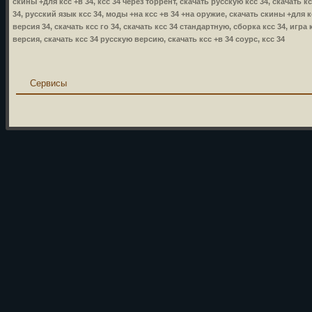
скины +для ксс +в 34, ксс 34 через торрент, скачать русскую ксс 34, скачать к
34, русский язык ксс 34, моды +на ксс +в 34 +на оружие, скачать скины +для кс
версия 34, скачать ксс го 34, скачать ксс 34 стандартную, сборка ксс 34, игра 
версия, скачать ксс 34 русскую версию, скачать ксс +в 34 соурс, ксс 34
Сервисы