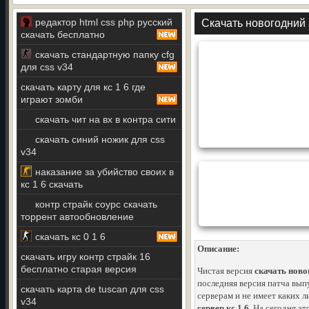
редактор html css php русский
Скачать новогодний 
скачать бесплатно
скачать стандартную папку cfg
для css v34
скачать карту для кс 1 6 где
играют зомби
скачать чит на вх в контра сити
скачать синий ножик для css
v34
наказание за убийство своих в
кс 1 6 скачать
контр страйк соурс скачать
торрент автообновление
скачать кс 0 1 6
Описание:
скачать игру контр страйк 16
бесплатно старая версия
Чистая версия
скачать ново
последняя версия патча вып
скачать карта de tuscan для css
серверам и не имеет каких 
v34
сервер кс 1 6
. На сегодня э