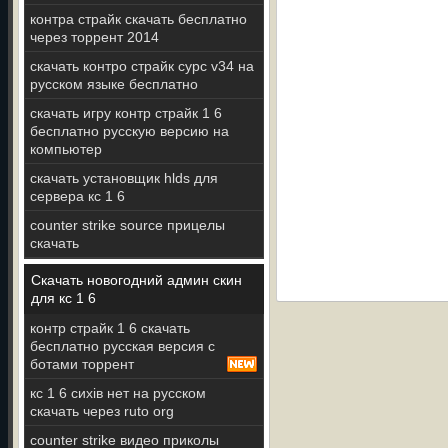
контра страйк скачать бесплатно
через торрент 2014
скачать контро страйк сурс v34 на
русском языке бесплатно
скачать игру контр страйк 1 6
бесплатно русскую версию на
компьютер
скачать установщик hlds для
сервера кс 1 6
counter strike source прицелы
скачать
Скачать новогодний админ скин
для кс 1 6
контр страйк 1 6 скачать
бесплатно русская версия с
ботами торрент
кс 1 6 сихів нет на русском
скачать через ruto org
counter strike видео приколы