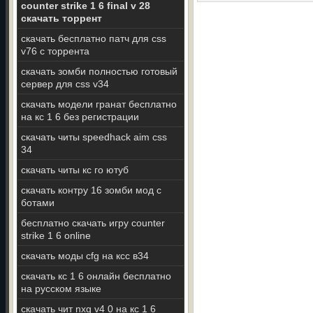
counter strike 1 6 final v 28
скачать торрент
скачать бесплатно патч для css
v76 с торрента
скачать зомби полностью готовый
сервер для css v34
скачать модели гранат бесплатно
на кс 1 6 без регистрации
скачать читы speedhack aim css
34
скачать читы кс го ютуб
скачать контру 16 зомби мод с
ботами
бесплатно скачать игру counter
strike 1 6 online
скачать моды cfg на ксс в34
скачать кс 1 6 онлайн бесплатно
на русском языке
скачать чит nxg v4 0 на кс 1 6