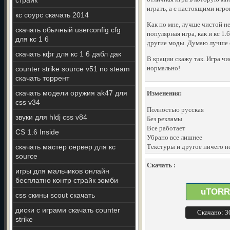
страйк
играть, а с настоящими игро
кс соурс скачать 2014
Как по мне, лучше чистой н
скачать обычный userconfig cfg
популярная игра, как и кс 1
для кс 1 6
другие моды. Думаю лучше с
скачать кфг для кс 1 6 дабл дак
В крации скажу так. Игра чи
нормально!
counter strike source v51 no steam
скачать торрент
скачать модели оружия ak47 для
Изменения:
css v34
Полностью русская
звуки для hldj css v84
Без рекламы
Все работает
CS 1.6 Inside
Убрано все лишнее
скачать мастер сервер для кс
Текстуры и другое ничего н
source
Скачать :
игры для мальчиков онлайн
бесплатно контр страйк зомби
uTORR
css скины scout скачать
диски с играми скачать counter
Скачано: 
strike