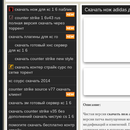
скачать нож для кс 1 6 паблик
Скачать нож adidas д
counter strike 1 6v43 rus
полная версия скачать через
торрент
скачать плагины для кс го
скачать готовый хнс сервер
для кс 1 6
скачать counter strike new style
скачать контер страйк сурс по
сетке торент
кс соурс скачать 2014
counter strike source v77 скачать
клиент
скачать зм готовый сервер кс 1 6
Описание:
скачать counter strike v35 без
Чистая версия
скачать нож a
дополнений скачать чистую cs 1 6
версия патча выпущенная к
модификаций и изменений. 
помогите скачать бесплатно контр
отличная игра в которую мно