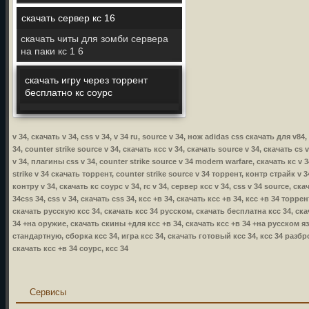
скачать сервер кс 16
скачать читы для зомби сервера
на паки кс 1 6
скачать игру через торрент
бесплатно кс соурс
v 34, скачать v 34, css v 34, v 34 ru, source v 34, нож adidas css скачать для v8
34, counter strike source v 34, скачать ксс v 34, скачать source v 34, скачать cs 
v 34, плагины css v 34, counter strike source v 34 modern warfare, скачать кс v 3
strike v 34 скачать торрент, counter strike source v 34 торрент, контр страйк v 34
контру v 34, скачать кс соурс v 34, rc v 34, сервер ксс v 34, css v 34 source, ска
34css 34, css v 34, скачать css 34, ксс +в 34, скачать ксс +в 34, ксс +в 34 торр
скачать русскую ксс 34, скачать ксс 34 русском, скачать бесплатна ксс 34, ска
34 +на оружие, скачать скины +для ксс +в 34, скачать ксс +в 34 +на русском язы
стандартную, сборка ксс 34, игра ксс 34, скачать готовый ксс 34, ксс 34 разбр
скачать ксс +в 34 соурс, ксс 34
Сервисы