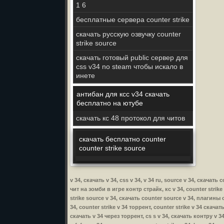
1 6
бесплатные сервера counter strike
скачать русскую озвучку counter
strike source
скачать готовый public сервер для
css v34 no steam чтобы искало в
инете
антибан для ксс v34 скачать
бесплатно на ютубе
скачать кс 48 протокол для читов
скачать бесплатно counter
counter strike source
v 34, скачать v 34, css v 34, v 34 ru, source v 34, скача
чит на зомби в игре контр страйк, кс v 34, counter strike 
strike source v 34, скачать counter source v 34, плагины c
34, counter strike v 34 торрент, counter strike v 34 скачат
скачать v 34 через торрент, cs s v 34, скачать контру v 34