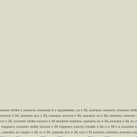
ть counter strike 1 скачать новыми 6 с оружиями, cs v 34, скачать скачать counter str
source v 34, скачать ксс v 34, скачать source v 34, скачать cs v 34, скачать counter 
ss v 34, counter strike source v 34 modern warfare, скачать кс v 34, контра v 34, кс
ь торрент, counter strike source v 34 торрент, контр страйк v 34, n e 34 v v, counter 
, скачать кс соурс v 34, rc v 34, сервер ксс v 34, css v 34 source, скачать контра ст