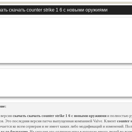
ать скачать counter strike 1 6 с новыми оружиями
ние:
 версия
скачать скачать counter strike 1 6 с новыми оружиями
и полностью р
ов. Это последняя версия патча выпущенная компанией Valve. Клиент
counter 
чается ко всем серверам и не имеет каких либо модификаций и изменений. По
 кс го бесплатно
. На сегодня это отличная игра в которую много людей во всем