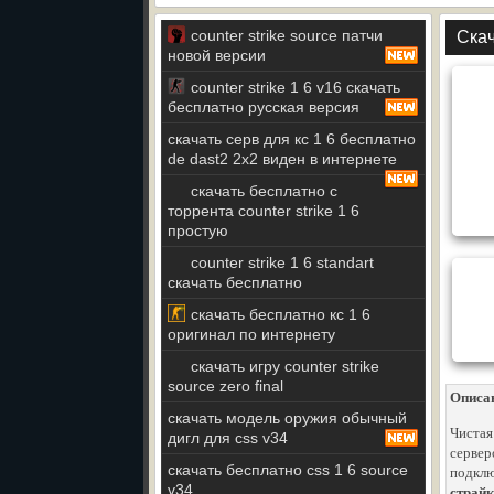
counter strike source патчи
Скач
новой версии
counter strike 1 6 v16 скачать
бесплатно русская версия
скачать серв для кс 1 6 бесплатно
de dast2 2x2 виден в интернете
скачать бесплатно с
торрента counter strike 1 6
простую
counter strike 1 6 standart
скачать бесплатно
скачать бесплатно кс 1 6
оригинал по интернету
скачать игру counter strike
source zero final
Описа
скачать модель оружия обычный
Чистая
дигл для css v34
сервер
скачать бесплатно css 1 6 source
подклю
v34
страйк