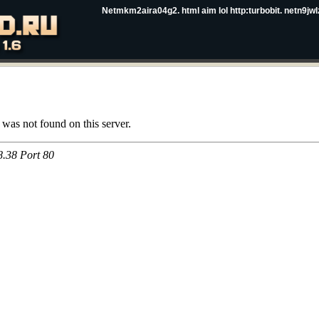
Netmkm2aira04g2. html aim lol http:turbobit. netn9jwlz