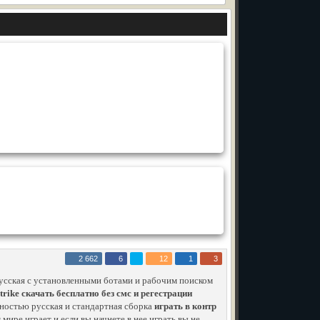
2 662
6
12
1
3
усская с установленными ботами и рабочим поиском
strike скачать бесплатно без смс и регестрации
лностью русская и стандартная сборка
играть в контр
 мире играет и если вы начнете в нее играть вы не