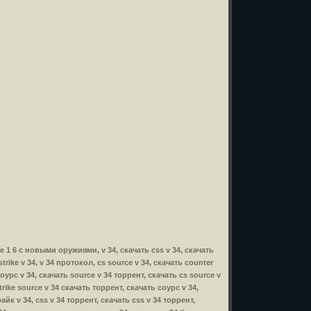
ike 1 6 с новыми оружиями, v 34, скачать css v 34, скачать
strike v 34, v 34 протокол, cs source v 34, скачать counter
 соурс v 34, скачать source v 34 торрент, скачать cs source v
strike source v 34 скачать торрент, скачать соурс v 34,
райк v 34, css v 34 торрент, скачать css v 34 торрент,