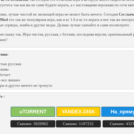
руетесь так как вы не сами будите играть, а с настоящими игроками по сети инт
 мне, лучше чистой не лагающей игры не может быть ничего. Сегодня
Css скач
 Mod
это так же популярная игра, как и кс 1.6 и кс:го играть в нее так же инте
е сервера, зомби и другие моды. Думаю лучше скачайте и сами посмотрите.
ии скажу так. Игра чистая, русская, с ботами, последняя версия, оригинальны
ьно!
ения:
тью русская
кламы
ботает
 все лишнее
ры и другое ничего не тронуто
ь :
uTORRENT
YANDEX.DISK
На_прям
Скачано: 3020962
Скачано: 1107232
Скачано: 432