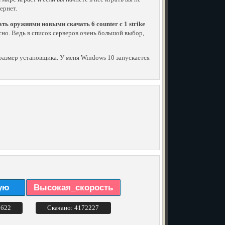
ернет.
ать оружиями новыми скачать 6 counter с 1 strike
ресно. Ведь в список серверов очень большой выбор,
й размер установщика. У меня Windows 10 запускается
ую
Высокая_скорость
3622
Скачано: 4172227