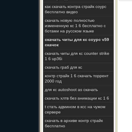
как скачать контра страйк соурс
бесплатно видео
скачать новую полностью
измененную кс 1 6 бесплатно с
ботами на русском языке
скачать читы для кс соурс v59
скачок
скачать читы для кс counter strike
1 6 up36i
скачать граб для кс
контр страйк 1 6 скачать торрент
2000 год
для кс autoshoot as скачать
скачать хлтв без анимации кс 1 6
t стать админом в ксс на чужом
сервере
скачать в архиве контр страйк
бесплатно