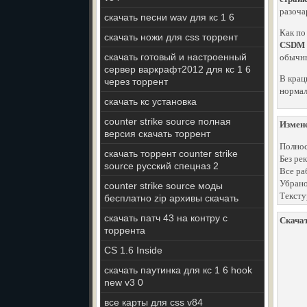
разоча
скачать песни wav для кс 1 6
Как по
скачать ножи для css торрент
CSDM
скачать готовый и настроенный
обычны
сервер варкрафт2012 для кс 1 6
В крац
через торрент
нормал
скачать кс установка
counter strike source полная
Измен
версия скачать торрент
Полнос
скачать торрент counter strike
Без ре
source русский спецназ 2
Все ра
Убрано
counter strike source моды
Тексту
бесплатно zip архивы скачать
скачать патч 43 на контру с
Скачат
торрента
CS 1.6 Inside
скачать паутинка для кс 1 6 hook
new v3 0
все карты для css v84