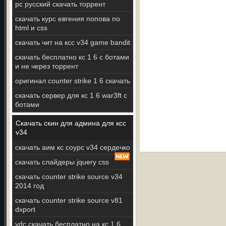
pc русский скачать торрент
скачать курс евгения попова по
html и css
скачать чит на ксс v34 game bandit
скачать бесплатно кс 1 6 с ботами
и не через торрент
оригинал counter strike 1 6 скачать
скачать сервер для кс 1 6 war3ft с
ботами
Скачать скин для админа для ксс
v34
скачать аим кс соурс v34 сердечко
скачать слайдеры jquery css
скачать counter strike source v34
2014 год
скачать counter strike source v81
dxport
vdc скачать бесплатно на кс 1 6