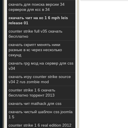
скачать для поиска версии 34
серверов для ксс в 34
скачать чит на кс 1 6 mph leis
release 01
counter strike full v35 скачать
бесплатно
скачать скрипт менять ники
разные в кс через несколько
секунд
скачать rpg мод на сервер для css
v34
скачать игру counter strike source
v34 2 rus zombie mod
counter strike 1 6 скачать
бесплатно торрент 2013
скачать чит mathack для css
скачать чистый шаблон css joomla
1 5
counter strike 1 6 real edition 2012