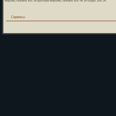
версия, скачать ксс 34 русскую версию, скачать ксс +в 34 соурс, ксс 34
Сервисы