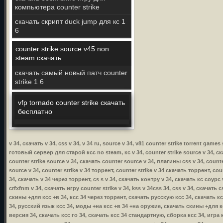
компьютера counter strike
скачать скрипт duck jump для кс 1
6
counter strike source v45 non
steam скачать
скачать самый новый патч counter
strike 1 6
vfp tornado counter strike скачать
бесплатно
v 34, скачать v 34, css v 34, v 34 ru, source v 34, v81 counter strike torrent gam
готовый сервер для старой ксс no steam, кс v 34, counter strike source v 34, скач
counter strike source v 34, скачать counter source v 34, плагины css v 34, counte
source v 34, counter strike v 34 торрент, counter strike v 34 скачать торрент, cou
34, скачать v 34 через торрент, cs s v 34, скачать контру v 34, скачать кс соурс 
crfxfnm v 34, скачать игру counter strike v 34, kss v 34css 34, css v 34, скачать
скины +для ксс +в 34, ксс 34 через торрент, скачать русскую ксс 34, скачать к
34, русский язык ксс 34, моды +на ксс +в 34 +на оружие, скачать скины +для кс
версия 34, скачать ксс го 34, скачать ксс 34 стандартную, сборка ксс 34, игра 