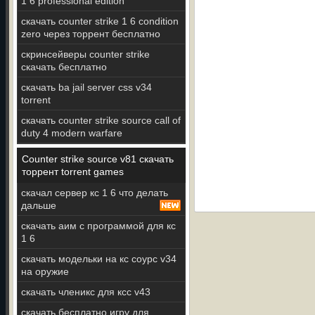
1 6 professional edition
скачать counter strike 1 6 condition
zero через торрент бесплатно
скринсейверы counter strike
скачать бесплатно
скачать ba jail server css v34
torrent
скачать counter strike source call of
duty 4 modern warfare
Counter strike source v81 скачать
торрент torrent games
скачал сервер кс 1 6 что делать
дальше
скачать аим с программой для кс
1 6
скачать модельки на кс соурс v34
на оружие
скачать членикс для ксс v43
скачать бесплатно игру для