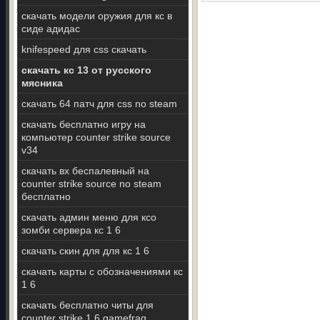
скачать модели оружия для кс в
сиде адидас
knifespeed для css скачать
скачать кс 13 от русского
мясника
скачать 64 патч для css no steam
скачать бесплатно игру на
компьютер counter strike source
v34
скачать вх беспалевный на
counter strike source no steam
бесплатно
скачать админ меню для ксо
зомби сервера кс 1 6
скачать скин для для кс 1 6
скачать карты с обозначениями кс
1 6
скачать бесплатно читы для
counter strike 1 6 gamefrag