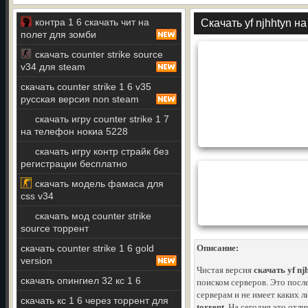
контра 1 6 скачать чит на
Скачать yf njhhtyn н
полет для зомби
скачать counter strike source
v34 для steam
скачать counter strike 1 6 v35
русская версия non steam
скачать игру counter strike 1 7
на телефон нокиа 5228
скачать игру контр страйк без
регистрации бесплатно
скачать модель фамаса для
css v34
скачать мод counter strike
source торрент
скачать counter strike 1 6 gold
Описание:
version
Чистая версия
скачать yf nj
скачать опингиел 32 кс 1 6
поиском серверов. Это посл
серверам и не имеет каких 
скачать кс 1 6 через торрент для
torrent
. На сегодня это отли