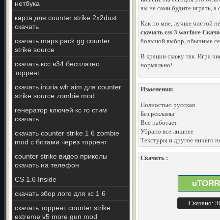
нетбука
вы не сами будите играть, а
карта для counter strike 2x2dust
Как по мне, лучше чистой н
скачать
скачать css 3 warfare Скач
скачать maps pack gg counter
большой выбор, обычные сер
strike source
В крации скажу так. Игра чи
скачать ксс в34 бесплатно
нормально!
торрент
скачать inuria wh aim для counter
Изменения:
strike sоurсe zombie mod
Полностью русская
генератор ключей кс го стим
Без рекламы
скачать
Все работает
Убрано все лишнее
скачать counter strike 1 6 zombie
Текстуры и другое ничего н
mod с ботами через торрент
counter strike видео приколы
Скачать :
скачать на телефон
CS 1.6 Inside
uTORR
скачать збор лого для кс 1 6
Скачано: 
скачать торрент counter strike
extreme v5 more gun mod