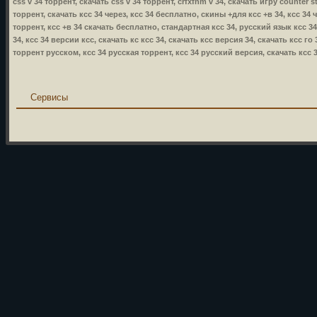
css v 34 торрент, скачать css v 34 торрент, crfxfnm v 34, скачать игру counter str
торрент, скачать ксс 34 через, ксс 34 бесплатно, скины +для ксс +в 34, ксс 34 
торрент, ксс +в 34 скачать бесплатно, стандартная ксс 34, русский язык ксс 3
34, ксс 34 версии ксс, скачать кс ксс 34, скачать ксс версия 34, скачать ксс го
торрент русском, ксс 34 русская торрент, ксс 34 русский версия, скачать ксс 
Сервисы