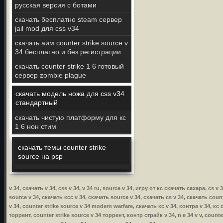
русская версия c ботами
скачать бесплатно steam сервер
jail mod для css v34
скачать аим counter strike source v
34 бесплатно и без регистрации
скачать counter strike 1 6 готовый
сервер zombie plague
скачать модель ножа для css v34
стандартный
скачать чистую платформу для кс
1 6 нон стим
скачать темы counter strike
source на psp
v 34, скачать v 34, css v 34, v 34 ru, source v 34, игру от кс скачать сахара, cs v
source v 34, скачать ксс v 34, скачать source v 34, скачать cs v 34, скачать coun
v 34, counter strike source v 34 modern warfare, скачать кс v 34, контра v 34, кс 
торрент, counter strike source v 34 торрент, контр страйк v 34, n e 34 v v, count