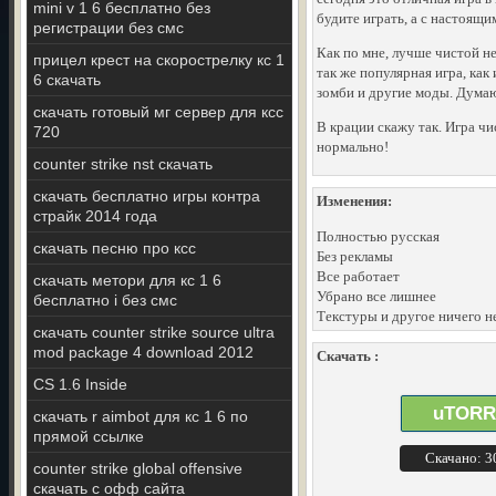
mini v 1 6 бесплатно без
будите играть, а с настоящи
регистрации без смс
Как по мне, лучше чистой н
прицел крест на скорострелку кс 1
так же популярная игра, как
6 скачать
зомби и другие моды. Думаю
скачать готовый мг сервер для ксс
В крации скажу так. Игра чи
720
нормально!
counter strike nst скачать
скачать бесплатно игры контра
Изменения:
страйк 2014 года
Полностью русская
скачать песню про ксс
Без рекламы
Все работает
скачать метори для кс 1 6
Убрано все лишнее
бесплатно і без смс
Текстуры и другое ничего н
скачать counter strike source ultra
mod package 4 download 2012
Скачать :
CS 1.6 Inside
uTORR
скачать r aimbot для кс 1 6 по
прямой ссылке
Скачано: 
counter strike global offensive
скачать с офф сайта