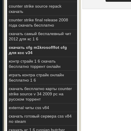
counter strike source repack
скачать
counter strike final release 2008
года скачать бесплатно
скачать самый беспалевный чит
2012 для кс 1 6
скачать cfg m1krosofffot cfg
для ксс v34
контр страйк 1 6 скачать
бесплатно торрент онлайн
играть контра страйк онлайн
бесплатно 1 6
скачать бесплатно карты counter
strike source v 34 2009 pc на
русском торрент
external читы css v84
скачать готовый сервера css v84
no steam
скачать кс 1 6 russian butcher