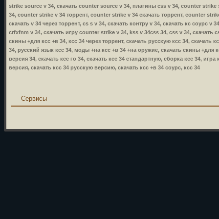
strike source v 34, скачать counter source v 34, плагины css v 34, counter strike
34, counter strike v 34 торрент, counter strike v 34 скачать торрент, counter stri
скачать v 34 через торрент, cs s v 34, скачать контру v 34, скачать кс соурс v 34
crfxfnm v 34, скачать игру counter strike v 34, kss v 34css 34, css v 34, скачать
скины +для ксс +в 34, ксс 34 через торрент, скачать русскую ксс 34, скачать к
34, русский язык ксс 34, моды +на ксс +в 34 +на оружие, скачать скины +для кс
версия 34, скачать ксс го 34, скачать ксс 34 стандартную, сборка ксс 34, игра 
версия, скачать ксс 34 русскую версию, скачать ксс +в 34 соурс, ксс 34
Сервисы