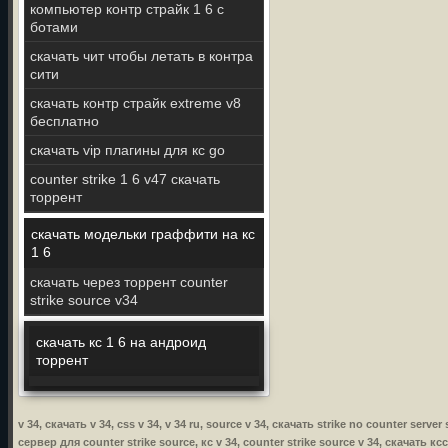
компьютер контр страйк 1 6 с
ботами
скачать чит чтобы летать в контра
сити
скачать контр страйк extreme v8
бесплатно
скачать vip плагины для кс go
counter strike 1 6 v47 скачать
торрент
скачать модельки граффити на кс
1 6
скачать через торрент counter
strike source v34
скачать кс 1 6 на андроид
торрент
v 34, скачать v 34, css v 34, v 34 ru, source v 34, скачать strike no counter serv
сервер для counter strike source, кс v 34, counter strike source v 34, скачать ксс