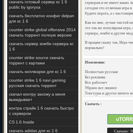
скачать готовый сервер кс 1 6
серверам и не имеет каких 
public by igoryxa
сегодня это отличная игра в
будите играть, а с настоящи
скачать бесплатно конфиг delpan
для кс 1 6
Как по мне, лучше чистой н
это так же популярная игра,
counter strike global offensive 2014
сервера, зомби и другие мо
скачать торрент полную версию
В крации скажу так. Игра чи
скачать сервер зомби сервера кс
нормально!
1 6
counter strike source скачать
Изменения:
торрент с картами
скачать киллмарки для кс 1 6
Полностью русская
Без рекламы
counter strike 1 6 navi gaming
Все работает
русская скачать торрент
Убрано все лишнее
Текстуры и другое ничего н
скачал контру захожу а меня
выкидывает
Скачать :
контра страйк 1 6 скачать быстро
с сервером
uTORR
CS 1.6 Inside
скачать adidas для кс 1 6
Скачано: 