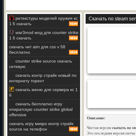
ретекстуры моделей оружия кс
Скачать no steam serv
1 6 скачать
war3mod мод для counter strike
1 6 скачать
скачать чит aim для css v 58
бесплатно
counter strike source скачать
сетевую
скачать контр страйк новый по
интернету торент
скачать меню для сервера кс 1
6
скачать бесплатно игру
опиратскую counter strike global
offensive
Описание:
скачать игру микро контр страйк
Чистая версия
скачать no st
source на телефон
Это последняя версия патча